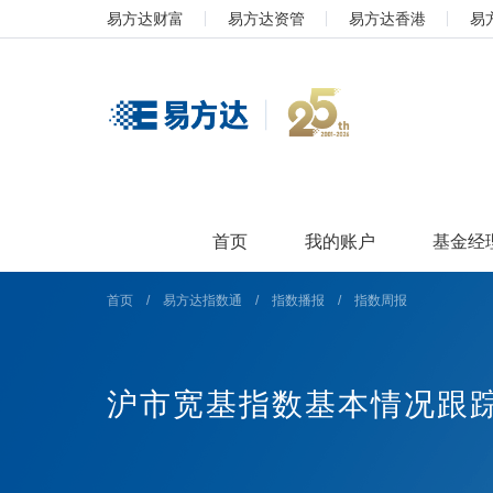
易方达财富
易方达资管
易方达香港
易
首页
我的账户
基金经
首页
/
易方达指数通
/
指数播报
/
指数周报
沪市宽基指数基本情况跟