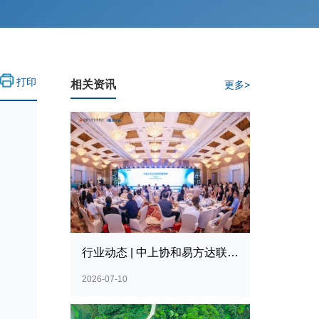
打印
相关资讯
更多>
行业动态 | 中上协和易方达联合举办2026年上市公司与机构投资者闭门交流活动
2026-07-10