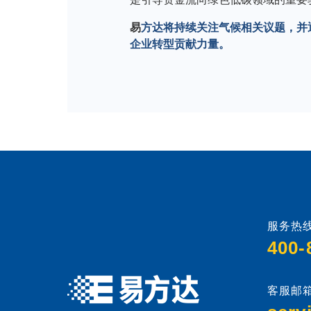
服务热线
400-
客服邮箱