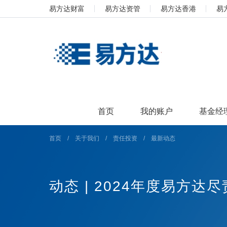
易方达财富
易方达资管
易方达香港
易
首页
我的账户
基金经
首页
/
关于我们
/
责任投资
/
最新动态
动态 | 2024年度易方