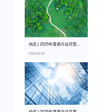
动态 | 2025年度易方达尽责管理成果（二）—— 气候转型、评级提升
2026-06-02
动态 | 2025年度易方达尽责管理成果（一）—— 治理改善、价值提升