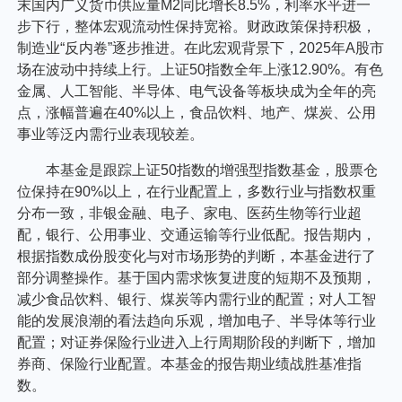
末国内广义货币供应量M2同比增长8.5%，利率水平进一
步下行，整体宏观流动性保持宽裕。财政政策保持积极，
制造业“反内卷”逐步推进。在此宏观背景下，2025年A股市
场在波动中持续上行。上证50指数全年上涨12.90%。有色
金属、人工智能、半导体、电气设备等板块成为全年的亮
点，涨幅普遍在40%以上，食品饮料、地产、煤炭、公用
事业等泛内需行业表现较差。
本基金是跟踪上证50指数的增强型指数基金，股票仓
位保持在90%以上，在行业配置上，多数行业与指数权重
分布一致，非银金融、电子、家电、医药生物等行业超
配，银行、公用事业、交通运输等行业低配。报告期内，
根据指数成份股变化与对市场形势的判断，本基金进行了
部分调整操作。基于国内需求恢复进度的短期不及预期，
减少食品饮料、银行、煤炭等内需行业的配置；对人工智
能的发展浪潮的看法趋向乐观，增加电子、半导体等行业
配置；对证券保险行业进入上行周期阶段的判断下，增加
券商、保险行业配置。本基金的报告期业绩战胜基准指
数。