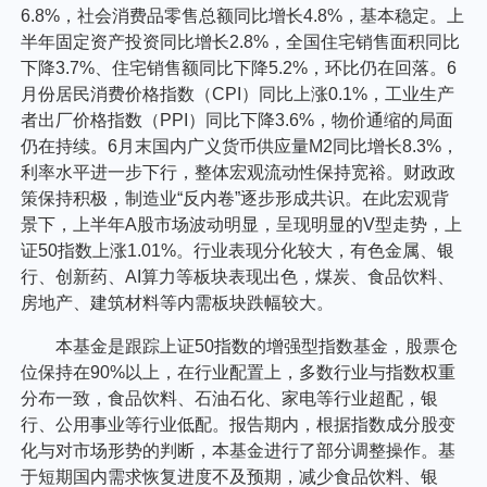
6.8%，社会消费品零售总额同比增长4.8%，基本稳定。上
半年固定资产投资同比增长2.8%，全国住宅销售面积同比
下降3.7%、住宅销售额同比下降5.2%，环比仍在回落。6
月份居民消费价格指数（CPI）同比上涨0.1%，工业生产
者出厂价格指数（PPI）同比下降3.6%，物价通缩的局面
仍在持续。6月末国内广义货币供应量M2同比增长8.3%，
利率水平进一步下行，整体宏观流动性保持宽裕。财政政
策保持积极，制造业“反内卷”逐步形成共识。在此宏观背
景下，上半年A股市场波动明显，呈现明显的V型走势，上
证50指数上涨1.01%。行业表现分化较大，有色金属、银
行、创新药、AI算力等板块表现出色，煤炭、食品饮料、
房地产、建筑材料等内需板块跌幅较大。
本基金是跟踪上证50指数的增强型指数基金，股票仓
位保持在90%以上，在行业配置上，多数行业与指数权重
分布一致，食品饮料、石油石化、家电等行业超配，银
行、公用事业等行业低配。报告期内，根据指数成分股变
化与对市场形势的判断，本基金进行了部分调整操作。基
于短期国内需求恢复进度不及预期，减少食品饮料、银