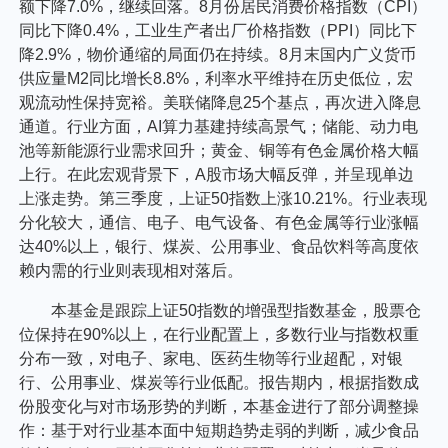
额下降7.0%，继续回落。8月份居民消费价格指数（CPI）
同比下降0.4%，工业生产者出厂价格指数（PPI）同比下
降2.9%，物价通缩的局面仍在持续。8月末国内广义货币
供应量M2同比增长8.8%，利率水平维持在历史低位，宏
观流动性保持宽裕。美联储降息25个基点，再次进入降息
通道。行业方面，AI算力基建持续高景气；储能、动力电
池等新能源行业需求回升；黄金、铜等有色金属价格大幅
上行。在此宏观背景下，A股市场大幅反弹，并呈现单边
上涨走势。第三季度，上证50指数上涨10.21%。行业表现
分化较大，通信、电子、电气设备、有色金属等行业涨幅
达40%以上，银行、煤炭、公用事业、食品饮料等高度依
赖内需的行业则表现相对落后。
本基金是跟踪上证50指数的增强型指数基金，股票仓
位保持在90%以上，在行业配置上，多数行业与指数权重
分布一致，对电子、家电、医药生物等行业超配，对银
行、公用事业、煤炭等行业低配。报告期内，根据指数成
份股变化与对市场形势的判断，本基金进行了部分调整操
作：基于对行业基本面中短期趋势走弱的判断，减少食品