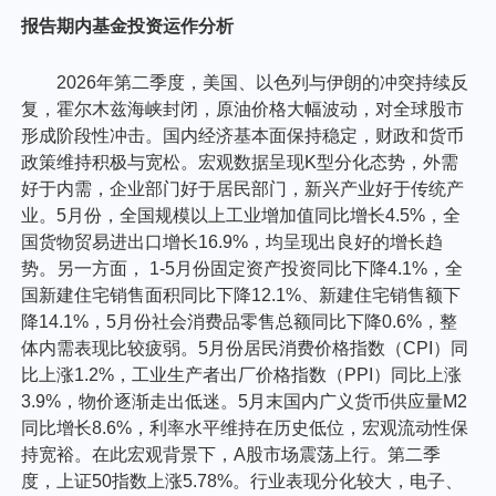
个人养老金
报告期内基金投资运作分析
投资顾问
2026年第二季度，美国、以色列与伊朗的冲突持续反
复，霍尔木兹海峡封闭，原油价格大幅波动，对全球股市
形成阶段性冲击。国内经济基本面保持稳定，财政和货币
关于我们
政策维持积极与宽松。宏观数据呈现K型分化态势，外需
好于内需，企业部门好于居民部门，新兴产业好于传统产
业。5月份，全国规模以上工业增加值同比增长4.5%，全
我的账户
国货物贸易进出口增长16.9%，均呈现出良好的增长趋
势。另一方面， 1-5月份固定资产投资同比下降4.1%，全
国新建住宅销售面积同比下降12.1%、新建住宅销售额下
客服中心
降14.1%，5月份社会消费品零售总额同比下降0.6%，整
体内需表现比较疲弱。5月份居民消费价格指数（CPI）同
比上涨1.2%，工业生产者出厂价格指数（PPI）同比上涨
English
3.9%，物价逐渐走出低迷。5月末国内广义货币供应量M2
同比增长8.6%，利率水平维持在历史低位，宏观流动性保
持宽裕。在此宏观背景下，A股市场震荡上行。第二季
度，上证50指数上涨5.78%。行业表现分化较大，电子、