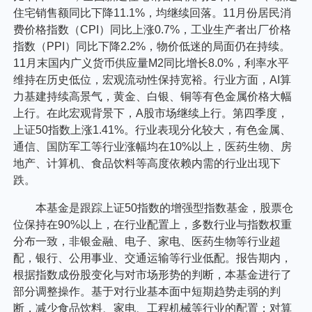
住宅销售额同比下降11.1%，均继续回落。11月份居民消
费价格指数（CPI）同比上涨0.7%，工业生产者出厂价格
指数（PPI）同比下降2.2%，物价低迷的局面仍在持续。
11月末国内广义货币供应量M2同比增长8.0%，利率水平
维持在历史低位，宏观流动性保持宽裕。行业方面，AI算
力基建持续高景气，黄金、白银、铜等有色金属价格大幅
上行。在此宏观背景下，A股市场继续上行。第四季度，
上证50指数上涨1.41%。行业表现分化较大，有色金属、
通信、国防军工等行业涨幅均在10%以上，医药生物、房
地产、计算机、食品饮料等高度依赖内需的行业出现下
跌。
本基金是跟踪上证50指数的增强型指数基金，股票仓
位保持在90%以上，在行业配置上，多数行业与指数权重
分布一致，非银金融、电子、家电、医药生物等行业超
配，银行、公用事业、交通运输等行业低配。报告期内，
根据指数成份股变化与对市场形势的判断，本基金进行了
部分调整操作。基于对行业基本面中短期趋势走弱的判
断，减少食品饮料、家电、工程机械等行业的配置；对算