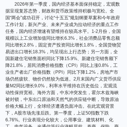
2026年第一季度，国内经济基本面保持稳定，宏观数
据呈现复苏态势，财政和货币政策维持积极与宽松。全
国“两会”成功召开，讨论“十五五”规划纲要草案和今年政府
工作计划，新兴产业、未来产业成为拉动经济的重点工作
任务，国内经济增速有望维持在较高水平。1-2月份，全国
规模以上工业增加值同比增长6.3%，社会消费品零售总额
同比增长2.8%，固定资产投资同比增长1.8%，全国货物贸
易进出口增长18.3%，均呈现出上行态势；另一方面，全
国新建住宅销售面积同比下降15.9%、新建住宅销售额下
降21.8%，居民消费价格指数（CPI）同比上涨0.8%，工
业生产者出厂价格指数（PPI）同比下降1.2%，房地产市
场仍然疲软、物价仍然较为低迷。2月末国内广义货币供应
量M2同比增长9.0%，利率水平维持在历史低位，宏观流
动性保持宽裕。海外方面，中东冲突发生，霍尔木兹海峡
被封锁，中东出口原油和天然气的供应链中断，导致原油
价格大幅上行，全球经济遭遇负面冲击。在此宏观背景
下，A股市场先涨后跌。第一季度，上证50指数下跌
6.76%。行业表现分化较大，公用事业、建筑材料、化
工、电气设备、光通信等行业涨幅居前，券商、保险、商