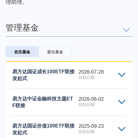
理助理。
个人养老金
投资顾问
管理基金
关于我们
在任基金
曾任基金
我的账户
易方达国证成长100ETF联接
2026-07-28
任职日期
发起式
客服中心
下属基金类别份额类别的代码
下属基金类别份
易方达中证金融科技主题ET
2026-06-02
English
任职日期
F联接
027858
易方达国证成长100
027859
易方达国证成长100
下属基金类别份额类别的代码
下属基金类别份
易方达国证价值100ETF联接
2025-09-23
任职日期
发起式
027144
易方达中证金融科技