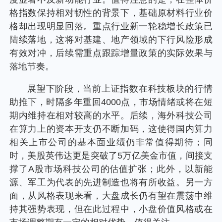
个人养老金
格指数保持相对韧性的背景下，基础原材料行业价
格却出现明显回落。重点行业新一轮稳增长政策已
投资顾问
陆续落地，这将对基建、地产领域的下行风险形成
有效对冲，后续需重点跟踪增量政策的实际效果与
落地节奏。
关于我们
展望下阶段，当前上证指数在科技板块的行情
助推下，时隔多年重回4000点，市场情绪或将在短
我的账户
期内维持在相对较高的水平。后续，海外科技公司
在算力上的资本开支仍不断加码，这使得国内算力
客服中心
相关上市公司的基本面业绩仍非常值得期待；同
时，美股英伟达更是突破了5万亿美金市值，间接支
English
撑了A股市场科技公司的估值扩张；此外，以新能
源、军工为代表的先进制造也将有所收益。另一方
面，从风格表现来看，大盘成长仍有望在震荡中维
持其强势表现，但在此过程中，小盘价值风格或在