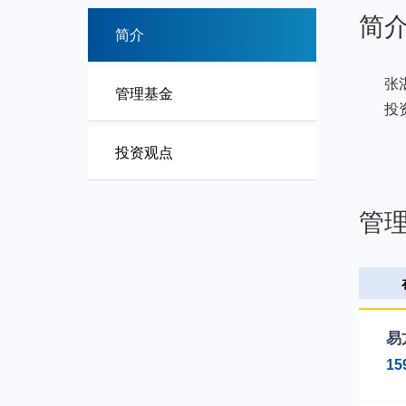
简
简介
张
管理基金
投
投资观点
管
易
15