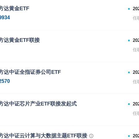
方达黄金ETF
20
9934
任
方达黄金ETF联接
20
任
属份额类别的代码
下属份额类别的简称
方达中证全指证券公司ETF
20
0307
易方达黄金ETF联接A
2570
任
2963
易方达黄金ETF联接C
方达中证芯片产业ETF联接发起式
20
任
属份额类别的代码
下属份额类别的简称
方达中证云计算与大数据主题ETF联接
20