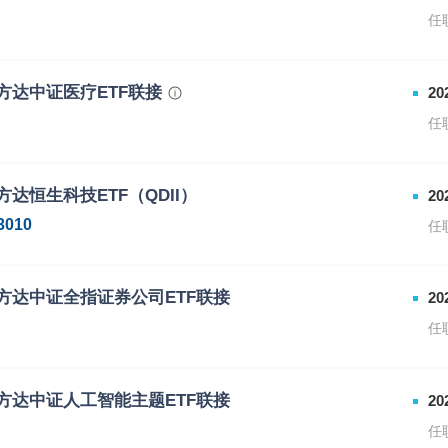
8411
易方达中证芯片产业ETF联接发
任
8412
易方达中证芯片产业ETF联接发
属份额类别的代码
下属份额类别的简称
方达中证医疗ETF联接
20
7853
易方达中证云计算与大数据主题E
任
7854
易方达中证云计算与大数据主题E
属份额类别的代码
下属份额类别的简称
方达恒生科技ETF（QDII）
20
7937
易方达中证医疗ETF联接A
3010
任
7938
易方达中证医疗ETF联接C
方达中证全指证券公司ETF联接
20
任
属份额类别的代码
下属份额类别的简称
方达中证人工智能主题ETF联接
20
2590
易方达中证全指证券公司ETF联
任