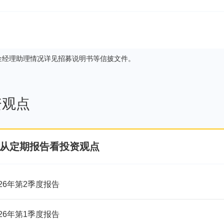
2700
易方达中证全指证券公司ETF联
属份额类别的代码
下属份额类别的简称
2733
易方达中证人工智能主题ETF联
金经理助理情况详见招募说明书等信披文件。
2734
易方达中证人工智能主题ETF联
资观点
从定期报告看投资观点
026年第2季度报告
026年第1季度报告