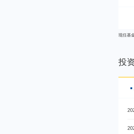
01
下
01
现任基
01
投
2
2