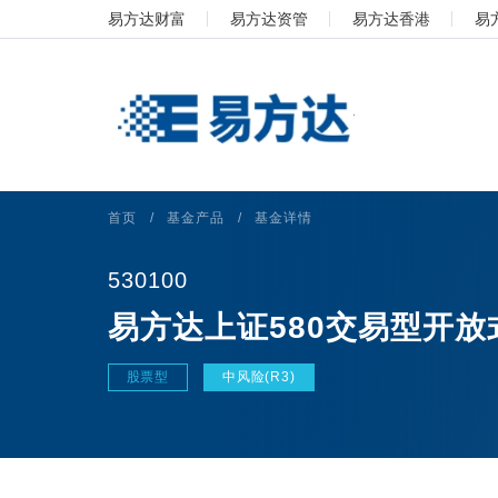
易方达财富
易方达资管
易方达香港
易
首页
/
基金产品
/
基金详情
530100
易方达上证580交易型开
股票型
中风险(R3)