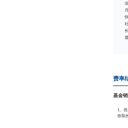
业
费率
基金销
1、
收取