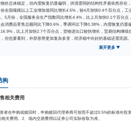
业物价总体稳定，但内需恢复仍显偏弱，供强需弱的结构性矛盾依然存在，
月份全国规模以上工业增加值同比增长4.5%，较4月加快0.4个百分点，
快。5月份，全国服务业生产指数同比增长4.4%，比上月加快0.1个百分
社会消费品零售总额同比下降0.6%，季调环比下降0.38%，内需恢复仍显
长16.9%，比上月加快2.7个百分点，货物进出口较快增长，贸易结构继
显，但也要看到，外部形势更加复杂多变，经济稳中向好的基础还需巩固
资本市场方面，2026年二季度，A股市场呈现极致结构性分化的运行
展开更多
长赛道大幅领涨，传统消费、金融、地产板块持续承压，成交活跃度维持高
链突出表现，二季度，上证580指数上涨22.36%。
本报告期涵盖本基金的建仓期，建仓期间内本基金采取相对灵活以及
减少市场冲击的原则下进行基金的建仓工作。在基金的正常运作期，本基
结构
金申赎变动时，应用指数复制和数量化技术降低冲击成本和减少跟踪误差
售相关费用
投资者在申购或赎回时，申购赎回代理券商可按照不超过0.5%的标准向
的相关费用。2、场内交易费用以证券公司实际收取为准。