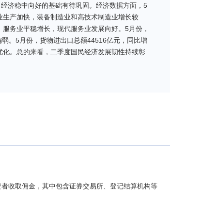
经济稳中向好的基础有待巩固。经济数据方面，5
工业生产加快，装备制造业和高技术制造业增长较
点，服务业平稳增长，现代服务业发展向好。5月份，
偏弱。5月份，货物进出口总额44516亿元，同比增
续优化。总的来看，二季度国民经济发展韧性持续彰
。
特征，以AI算力、半导体、存储芯片为核心的科技成
位，产业周期与政策导向形成强共振。受益于AI产
审慎的建仓策略，在严格按照基金合同要求以及尽量
金坚持既定的指数化投资策略，在指数权重调整和基
。
投资者收取佣金，其中包含证券交易所、登记结算机构等