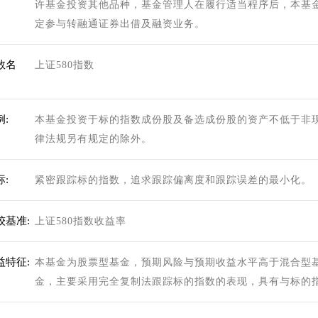
许基金投资其他品种，基金管理人在履行适当程序后，本基
定参与转融通证券出借及融资业务。
数名
上证580指数
:
本基金投资于标的指数成份股及备选成份股的资产不低于非现
律法规另有规定的除外。
:
紧密跟踪标的指数，追求跟踪偏离度和跟踪误差的最小化。
较基准:
上证580指数收益率
益特征:
本基金为股票型基金，预期风险与预期收益水平高于混合型
金，主要采用完全复制法跟踪标的指数的表现，具有与标的