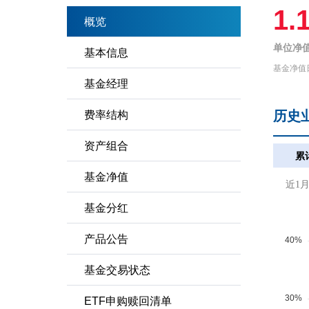
1.
概览
单位净值
基本信息
基金净值
基金经理
历史
费率结构
资产组合
累
基金净值
近1
基金分红
产品公告
基金交易状态
ETF申购赎回清单