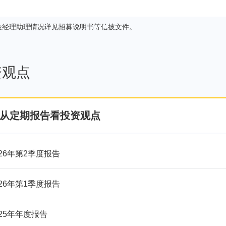
2080
易方达中证500量化增强A
金经理助理情况详见招募说明书等信披文件。
2081
易方达中证500量化增强C
资观点
从定期报告看投资观点
026年第2季度报告
026年第1季度报告
025年年度报告