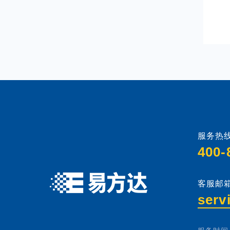
服务热线
400-
客服邮箱
serv