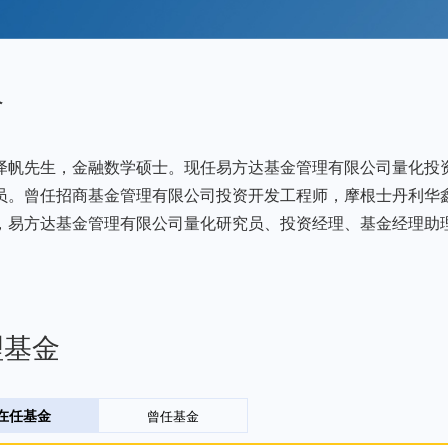
介
泽帆先生，金融数学硕士。现任易方达基金管理有限公司量化投
员。曾任招商基金管理有限公司投资开发工程师，摩根士丹利华
，易方达基金管理有限公司量化研究员、投资经理、基金经理助
理基金
在任基金
曾任基金