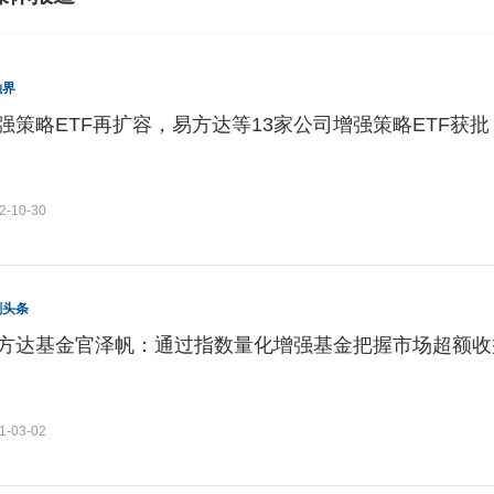
融界
强策略ETF再扩容，易方达等13家公司增强策略ETF获批
2-10-30
刻头条
方达基金官泽帆：通过指数量化增强基金把握市场超额收
1-03-02