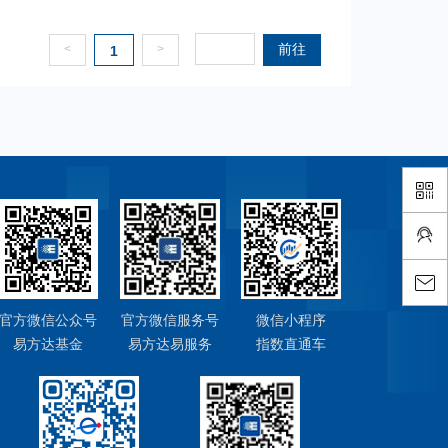
前往
<
>
1
官方微信公众号
官方微信服务号
微信小程序
易方达基金
易方达易服务
指数直通车