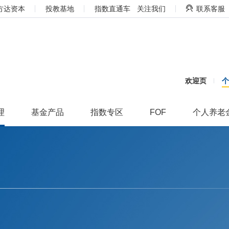
方达资本
投教基地
指数直通车
关注我们
联系客服
欢迎页
理
基金产品
指数专区
FOF
个人养老