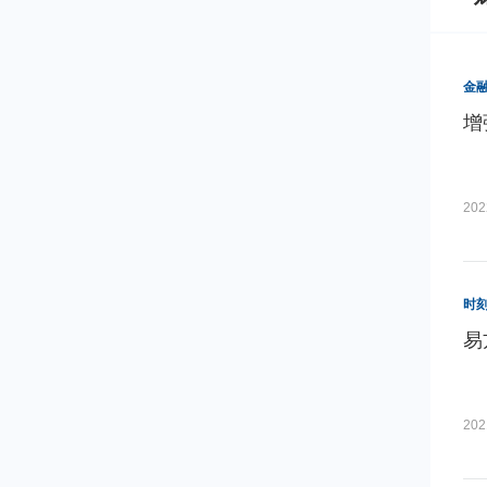
金
增
202
时
易
202