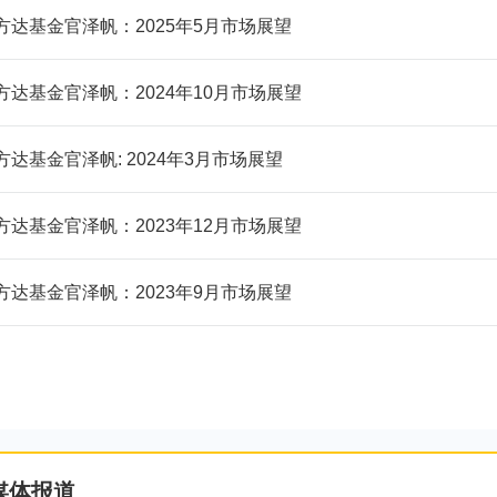
方达基金官泽帆：2025年5月市场展望
方达基金官泽帆：2024年10月市场展望
方达基金官泽帆: 2024年3月市场展望
方达基金官泽帆：2023年12月市场展望
方达基金官泽帆：2023年9月市场展望
媒体报道