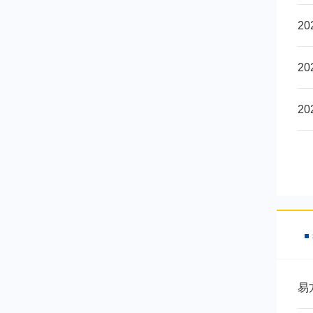
2
2
2
易