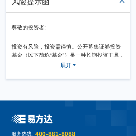
风险提示函
尊敬的投资者:
投资有风险，投资需谨慎。公开募集证券投资
基金（以下简称“基金”）是一种长期投资工具，
其主要功能是分散投资，降低投资单一证券所
展开
带来的个别风险。基金不同于银行储蓄等能够
提供固定收益预期的金融工具，当您购买基金
产品时，既可能按持有份额分享基金投资所产
生的收益，也可能承担基金投资所带来的损
失。
基金销售机构根据法规要求对投资者类别、风
400-881-8088
险承受能力和基金的风险等级进行划分，并提
服务热线: