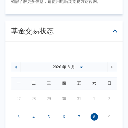
如需了解更多信息，请使用电脑浏览易方达官网。
基金交易状态
一
二
三
四
五
六
日
27
28
29
30
31
1
2
3
4
5
6
7
8
9