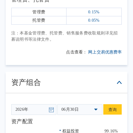
表现相对占优，消费地产等内需方向表现则相
对偏弱。本报告期内，中证石化产业指数下跌
管理费
0.15%
8.49%。
托管费
0.05%
当前，国内宏观经济稳中向好趋势延续，
注：本基金管理费、托管费、销售服务费收取规则详见招
制造业生产活动整体较为活跃，为石化产业提
募说明书等法律文件。
供了相对稳定的总量需求。随着“反内卷”政策
点击查看：
网上交易优惠费率
密集落地，石化行业供给侧改革深入推进，落
后产能加速淘汰，头部企业盈利空间有望持续
提升。中长期来看，中证石化产业指数具备盈
利增长与股息回报两重因素带来的中长期配置
资产组合
价值。作为工具型产品，本基金具有规则透
明、风格稳定、成本低廉和充分分散个股风险
的优势，有助于投资者高效、便捷地跟踪石化
06月30日
查询
产业投资机会。
本报告期为本基金的正常运作期，本基金
资产配置
在投资运作过程中严格遵守基金合同，坚持既
权益投资
99.16%