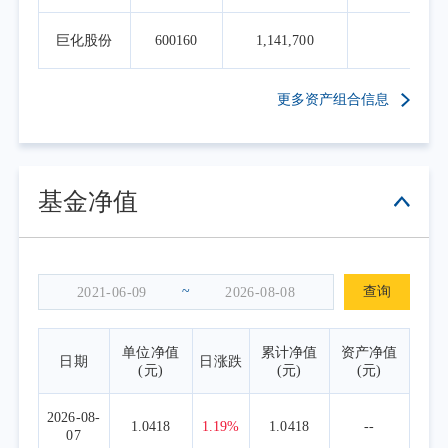
巨化股份
600160
1,141,700
5.1
更多资产组合信息
基金净值
~
查询
单位净值
累计净值
资产净值
日期
日涨跌
(元)
(元)
(元)
2026-08-
1.0418
1.19%
1.0418
--
07