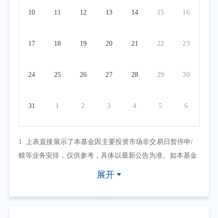
10
11
12
13
14
15
16
17
18
19
20
21
22
23
24
25
26
27
28
29
30
31
1
2
3
4
5
6
1. 上表直接展示了本基金因主要投资市场非交易日暂停申/
赎等业务安排，仅供参考，具体以最新公告为准。如本基金
因其他原因暂停申/赎等业务或有其他交易状态限制的，可点
展开
击具体日期查看，具体业务办理以相关公告为准。
2. 上表默认展示一个自然月的开放日安排，如需要查询本基
金其他月份开放日安排，可点击右上角的日历选择相应的时