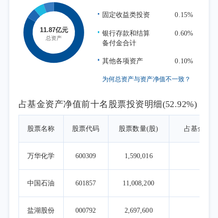
定的指数化投资策略，在指数权重调整和基金
固定收益类投资
0.15%
申赎变动时，应用指数复制和数量化技术降低
冲击成本和减少跟踪误差，力求跟踪误差最小
银行存款和结算
0.60%
备付金合计
化。
其他各项资产
0.10%
为何总资产与资产净值不一致？
占基金资产净值前十名股票投资明细(52.92%)
股票名称
股票代码
股票数量(股)
占基金资
万华化学
600309
1,590,016
9.1
中国石油
601857
11,008,200
8.0
盐湖股份
000792
2,697,600
6.8