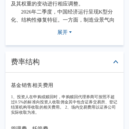
及其权重的变动进行相应调整。
2026年二季度，中国经济运行呈现K型分
化、结构性修复特征。一方面，制造业景气向
好，高端制造增长动能强劲，新质生产力对产
展开
业的支撑作用凸显。6月制造业采购经理指数为
50.3%，处于荣枯线以上；5月全国规模以上工
业增加值同比增长4.5%，其中装备制造业与高
技术制造业增加值分别同比增长9.5%与
费率结构
15.1%，新兴产业、上游生产端动能持续释放。
同时，外贸出口延续高景气，4-5月出口金额同
比持续两位数高增，高端机电、新能源相关产
基金销售相关费用
品出口拉动显著。另一方面，内需修复整体偏
1、投资人在申购或赎回时，申购赎回代理券商可按照不超
弱，消费、固定资产投资、房地产市场持续承
过0.5%的标准向投资人收取佣金其中包含证券交易所、登记
结算机构等收取的相关费用。 2、场内交易费用以证券公司
压，下游终端需求修复乏力，整体复苏力度不
实际收取为准。
及生产与出口端。资本市场方面，二季度A股
亦呈现结构性分化特征，电子通信等科技板块
管理费、托管费