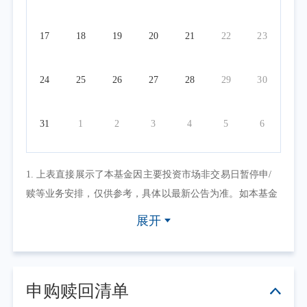
17
18
19
20
21
22
23
24
25
26
27
28
29
30
31
1
2
3
4
5
6
1. 上表直接展示了本基金因主要投资市场非交易日暂停申/
赎等业务安排，仅供参考，具体以最新公告为准。如本基金
因其他原因暂停申/赎等业务或有其他交易状态限制的，可点
展开
击具体日期查看，具体业务办理以相关公告为准。
2. 上表默认展示一个自然月的开放日安排，如需要查询本基
金其他月份开放日安排，可点击右上角的日历选择相应的时
申购赎回清单
间区间。