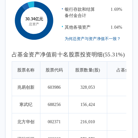
其发展范式正从单点技术突破向系统创新与生
银行存款和结算
1.69%
态构建并重演进。作为推动经济结构转型升级
备付金合计
的关键引擎，芯片产业通过赋能千行百业的数
其他各项资产
1.04%
字化、智能化转型，支撑新质生产力发展。在
逆全球化趋势加剧的背景下，产业链安全的战
为何总资产与资产净值不一致？
略意义愈发凸显，加快芯片产业创新发展、提
占基金资产净值前十名股票投资明细(55.31%)
升自主可控能力，已成为保障国家安全、提升
科技竞争力的核心举措。随着“十五五”规划对
股票名称
股票代码
股票数量(股)
占基金资
关键核心技术攻关、产业链韧性和安全水平的
持续强调，我国芯片产业在相关领域的突破进
兆易创新
603986
328,053
8.9
程有望加速。芯片产业作为我国发展和壮大数
字经济、推动产业升级、保障国家安全的基础
寒武纪
688256
156,424
8.3
产业之一，其长期的投资和配置价值值得关
注。
北方华创
002371
216,010
6.4
本报告期为本基金的正常运作期，本基金
在投资运作过程中严格遵守基金合同，坚持既