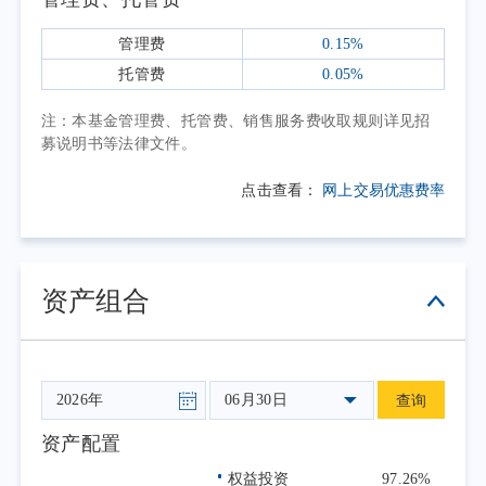
局成效持续显现。与此同时，全球各主要经济
体增长态势分化持续加深，美国通胀反弹强化
管理费
0.15%
市场对高利率延续的预期，欧元区滞胀压力有
托管费
0.05%
所上升；中东地缘冲突持续冲击国际能源价格
注：本基金管理费、托管费、销售服务费收取规则详见招
中枢，叠加贸易保护主义抬头、全球供应链重
募说明书等法律文件。
构等多重因素，外部环境不确定性显著加大。
点击查看：
网上交易优惠费率
我国统筹财政、货币、产业、外贸政策协同发
力，加大科技创新培育与内需提振力度，着力
打通内需循环堵点、巩固产业链与外贸竞争优
势，不断夯实经济回升向好根基，稳定经营主
资产组合
体与资本市场预期，稳步推动高质量发展走深
走实。本报告期内，中证芯片产业指数上涨
108.62%。
06月30日
查询
芯片产业作为现代科技产业的核心，在“十
五五”规划纲要中所强调的“加快高水平科技自
资产配置
立自强、引领发展新质生产力”的战略指引下，
权益投资
97.26%