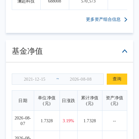
澜起科技
688008
570,573
5.9
定的指数化投资策略，在指数权重调整和基金
申赎变动时，应用指数复制和数量化技术降低
更多资产组合信息
冲击成本和减少跟踪误差，力求跟踪误差最小
化。
基金净值
~
查询
单位净值
累计净值
资产净值
日期
日涨跌
(元)
(元)
(元)
2026-08-
1.7328
3.19%
1.7328
--
07
2026-08-