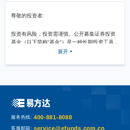
尊敬的投资者:
投资有风险，投资需谨慎。公开募集证券投资
基金（以下简称“基金”）是一种长期投资工具，
其主要功能是分散投资，降低投资单一证券所
展开
带来的个别风险。基金不同于银行储蓄等能够
提供固定收益预期的金融工具，当您购买基金
产品时，既可能按持有份额分享基金投资所产
生的收益，也可能承担基金投资所带来的损
失。
基金销售机构根据法规要求对投资者类别、风
400-881-8088
险承受能力和基金的风险等级进行划分，并提
服务热线:
出适当性匹配意见。本基金法律文件中涉及基
service@efunds.com.cn
客服邮箱: