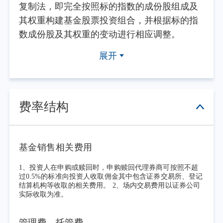
复制法，即完全按照标的指数的成份股组成及
其权重构建基金股票投资组合，并根据标的指
数成份股及其权重的变动进行相应调整。
2026年二季度，随着“十五五”规划项目接
展开
续落地，叠加新型工业化与数字经济扶持政策
持续发力，国内经济延续一季度复苏态势，整
体保持较强韧性，呈现生产端向好、内需稳步
修复、外需结构优化的运行特征。固定资产投
费率结构
资结构持续优化，高技术制造业、新型基建投
资保持较快增长。在装备制造、人工智能算
力、半导体产业链引领带动下，工业生产维持
基金销售相关费用
扩张态势，高端制造、数字产业成为工业增长
1、投资人在申购或赎回时，申购赎回代理券商可按照不超
核心支撑。消费市场温和修复，文旅、康养等
过0.5%的标准向投资人收取佣金其中包含证券交易所、登记
结算机构等收取的相关费用。 2、场内交易费用以证券公司
服务消费与耐用品升级消费表现平稳，居民消
实际收取为准。
费潜力稳步释放。外贸进出口展现较强韧性，
对新兴市场贸易规模持续扩容，市场多元化布
管理费、托管费