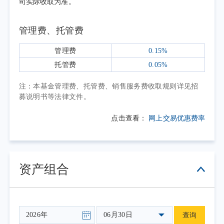
司实际收取为准。
修复，中小消费企业盈利边际改善。
二季度A股市场整体维持区间震荡格局，
管理费、托管费
资金围绕产业升级主线持续轮动，中小盘板块
内部分化明显。中证1000指数覆盖的专精特
管理费
0.15%
新、细分制造、新兴成长标的，整体呈现结构
托管费
0.05%
性行情：具备技术壁垒、订单确定性较强的相
注：本基金管理费、托管费、销售服务费收取规则详见招
关产业链标的走势相对稳健；下游需求偏弱的
募说明书等法律文件。
传统细分领域波动幅度相对更大。指数整体波
点击查看：
网上交易优惠费率
动高于大中盘宽基，一定程度上体现了中小市
值企业的成长属性与波动特征。2026年第二季
度，中证800指数上涨13.71%，中证1000指数上
涨15.62%。
资产组合
中证1000指数具有成份股平均市值较小、
行业分布均衡、成份股权重分散、指数波动较
大等特点。投资者在进行指数基金投资时应充
06月30日
查询
分了解指数的特点，并选择与自身风险承受能