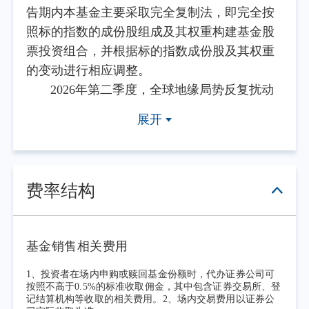
告期内本基金主要采取完全复制法，即完全按
照标的指数的成份股组成及其权重构建基金股
票投资组合，并根据标的指数成份股及其权重
的变动进行相应调整。
2026年第二季度，全球地缘局势反复扰动
能源与大宗商品价格，主要发达经济体货币政
展开
策维持偏紧基调，全球复苏节奏分化。国内经
济内生修复动力持续积累，中央政治局会议进
一步明确稳增长与产业升级方向，新质生产力
相关扶持政策落地见效；季度内央行实施降准
费率结构
操作，释放长期流动性，推动实体经济综合融
资成本稳中有降，信贷资源持续向先进制造、
科技创新、普惠小微领域倾斜。产业层面，人
基金销售相关费用
工智能、半导体、高端装备等符合产业升级方
1、投资者在场内申购或赎回基金份额时，代办证券公司可
向的领域持续受到市场关注，细分领域景气度
按照不高于0.5%的标准收取佣金，其中包含证券交易所、登
记结算机构等收取的相关费用。2、场内交易费用以证券公
有所提升；假期消费带动服务消费、线下零售