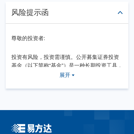
风险提示函
尊敬的投资者:
投资有风险，投资需谨慎。公开募集证券投资
基金（以下简称“基金”）是一种长期投资工具，
其主要功能是分散投资，降低投资单一证券所
展开
带来的个别风险。基金不同于银行储蓄等能够
提供固定收益预期的金融工具，当您购买基金
产品时，既可能按持有份额分享基金投资所产
生的收益，也可能承担基金投资所带来的损
失。