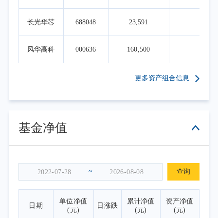
长光华芯
688048
23,591
0.6
风华高科
000636
160,500
0.6
更多资产组合信息
基金净值
~
查询
单位净值
累计净值
资产净值
日期
日涨跌
(元)
(元)
(元)