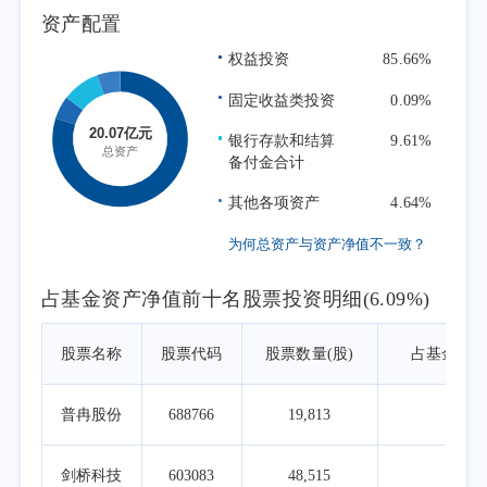
力相匹配的产品。
资产配置
本报告期为本基金的正常运作期，本基金
权益投资
85.66%
在投资运作过程中严格遵守基金合同，坚持既
固定收益类投资
0.09%
定的指数化投资策略，在指数权重调整和基金
申赎变动时，应用指数复制和数量化技术降低
银行存款和结算
9.61%
备付金合计
冲击成本和减少跟踪误差，力求跟踪误差最小
化。
其他各项资产
4.64%
为何总资产与资产净值不一致？
占基金资产净值前十名股票投资明细(6.09%)
股票名称
股票代码
股票数量(股)
占基金资
普冉股份
688766
19,813
0.8
剑桥科技
603083
48,515
0.6