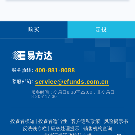
提供固定收益预期的金融工具，当您购买基金
产品时，既可能按持有份额分享基金投资所产
生的收益，也可能承担基金投资所带来的损
失。
购买
定投
基金销售机构根据法规要求对投资者类别、风
险承受能力和基金的风险等级进行划分，并提
出适当性匹配意见。本基金法律文件中涉及基
400-881-8088
服务热线:
金风险特征的表述与基金销售机构对基金的风
险评级可能不一致，您在做出投资决策之前，
service@efunds.com.cn
客服邮箱:
请仔细阅读基金合同、基金招募说明书和基金
服务时间：交易日8:30至22:00，非交易日
产品资料概要等产品法律文件和本风险揭示
8:30至17:30
书，充分认识本基金的风险收益特征和产品特
性，认真考虑本基金存在的各项风险因素，并
投资者须知
投资者适当性
客户隐私政策
风险揭示书
根据自身的投资目的、投资期限、投资经验、
反洗钱专栏
应急处理提示
销售机构查询
资产状况等因素充分考虑自身的风险承受能