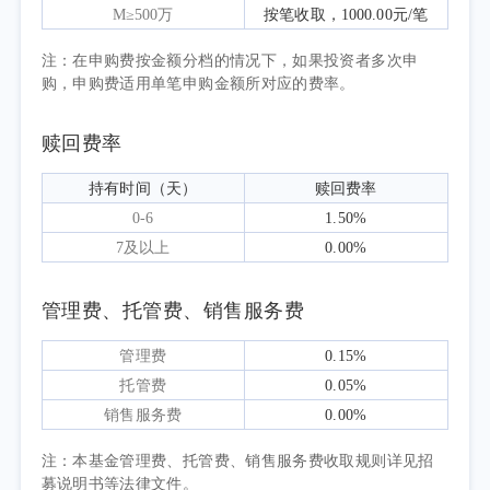
快2.7个百分点，货物进出口较快增长，贸易结
M≥500万
按笔收取，1000.00元/笔
构继续优化。总的来看，二季度国民经济发展
注：在申购费按金额分档的情况下，如果投资者多次申
韧性持续彰显，但也要看到，外部形势更加复
购，申购费适用单笔申购金额所对应的费率。
杂多变，经济稳中向好的基础还需巩固。
资本市场方面，2026年二季度，A股市场
赎回费率
呈现极致结构性分化的运行特征，以AI算力、
持有时间（天）
赎回费率
半导体、存储芯片为核心的科技成长赛道大幅
0-6
1.50%
领涨，传统消费、金融、地产板块持续承压，
7及以上
0.00%
成交活跃度维持高位，产业周期与政策导向形
成强共振。受益于海外地缘局势缓解，二季
管理费、托管费、销售服务费
度，上证180指数上涨7.17%。
本报告期为本基金的正常运作期，本基金
管理费
0.15%
在投资运作过程中严格遵守基金合同，坚持既
托管费
0.05%
定的指数化投资策略，依据基金申赎变动等情
销售服务费
0.00%
况进行日常组合管理，力求跟踪误差最小化。
注：本基金管理费、托管费、销售服务费收取规则详见招
募说明书等法律文件。