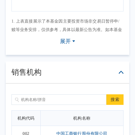
1. 上表直接展示了本基金因主要投资市场非交易日暂停申/
赎等业务安排，仅供参考，具体以最新公告为准。如本基金
因其他原因暂停申/赎等业务或有其他交易状态限制的，可点
展开
击具体日期查看，具体业务办理以相关公告为准。
2. 上表默认展示一个自然月的开放日安排，如需要查询本基
金其他月份开放日安排，可点击右上角的日历选择相应的时
销售机构
间区间。
搜索
机构代码
机构名称
002
中国工商银行股份有限公司