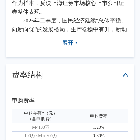
作为样本，反映上海证券市场核心上市公司证
券整体表现。
2026年二季度，国民经济延续“总体平稳、
向新向优”的发展格局，生产端稳中有升，新动
能成长加快，外贸韧性凸显，就业物价总体稳
展开
定，但内需恢复仍显偏弱，供强需弱的结构性
矛盾依然存在，经济稳中向好的基础有待巩
固。经济数据方面，5月份全国规模以上工业增
加值同比增长4.5%，较4月加快0.4个百分点，
费率结构
工业生产加快，装备制造业和高技术制造业增
长较快。5月份，全国服务业生产指数同比增长
4.4%，比上月加快0.1个百分点，服务业平稳增
申购费率
长，现代服务业发展向好。5月份，社会消费品
申购金额M（元）

申购费率
零售总额同比下降0.6%，季调环比下降
（含申购费）
0.38%，内需恢复仍显偏弱。5月份，货物进出
M<100万
1.20%
口总额44516亿元，同比增长16.9%，比上月加
100万≤M＜500万
0.80%