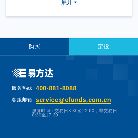
其主要功能是分散投资，降低投资单一证券所
展开
带来的个别风险。基金不同于银行储蓄等能够
提供固定收益预期的金融工具，当您购买基金
产品时，既可能按持有份额分享基金投资所产
生的收益，也可能承担基金投资所带来的损
失。
购买
定投
基金销售机构根据法规要求对投资者类别、风
险承受能力和基金的风险等级进行划分，并提
出适当性匹配意见。本基金法律文件中涉及基
400-881-8088
服务热线:
金风险特征的表述与基金销售机构对基金的风
险评级可能不一致，您在做出投资决策之前，
service@efunds.com.cn
客服邮箱:
请仔细阅读基金合同、基金招募说明书和基金
服务时间：交易日8:30至22:00，非交易日
产品资料概要等产品法律文件和本风险揭示
8:30至17:30
书，充分认识本基金的风险收益特征和产品特
性，认真考虑本基金存在的各项风险因素，并