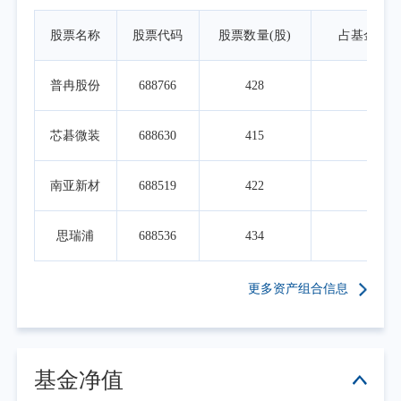
股票名称
股票代码
股票数量(股)
占基金资
普冉股份
688766
428
0.1
芯碁微装
688630
415
0.1
南亚新材
688519
422
0.0
思瑞浦
688536
434
0.0
更多资产组合信息
基金净值