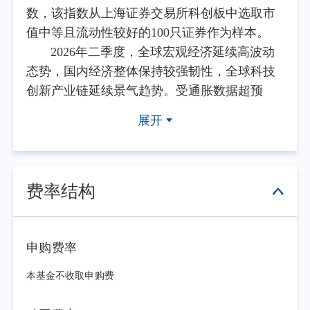
数，该指数从上海证券交易所科创板中选取市
值中等且流动性较好的100只证券作为样本。
2026年二季度，全球宏观经济延续高波动
态势，国内经济整体保持较强韧性，全球科技
创新产业链延续景气趋势。受通胀数据超预
期、劳动力市场强劲等影响，二季度美联储宽
展开
松预期边际收敛，金价显著回调。AI与半导体
产业链是二季度全球产业发展的主要亮点，全
球相关产业链公司均保持较高景气度。在外部
多重宏观因素影响下，二季度国内经济运行延
费率结构
续了平稳基调，结构调整趋势持续。传统增长
引擎的拉动效应边际减弱，而以科技创新、先
进制造为代表的新质生产力方向持续释放增长
申购费率
动能。根据国家统计局发布的数据，6月制造业
本基金不收取申购费
采购经理指数（PMI）为50.3%，比上月上升0.3
个百分点，制造业景气水平回升。