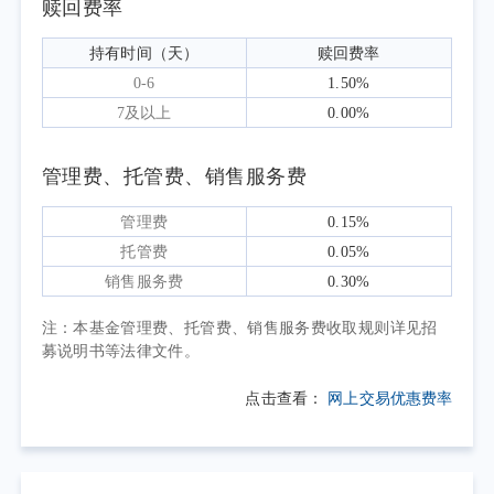
赎回费率
回顾二季度A股市场表现，整体呈现出“结
构分化加大，高景气方向领涨”的特征。二季度
持有时间（天）
赎回费率
A股市场保持较高成交活跃度，A股日均成交额
0-6
1.50%
较一季度进一步上行，其中科技成长板块成交
7及以上
0.00%
尤为活跃。随着AI资本开支扩大、AI产业链供
需矛盾延续，以算力和半导体产业链为代表的
管理费、托管费、销售服务费
高景气科技创新方向在二季度显著上涨，大幅
管理费
0.15%
跑赢中证全指。市场整体结构性行情较为显
托管费
0.05%
著，电子、通信等科技板块表现优异，石油石
销售服务费
0.30%
化、农林牧渔、钢铁等周期板块表现相对落
后。报告期内，上证科创板100指数上涨
注：本基金管理费、托管费、销售服务费收取规则详见招
募说明书等法律文件。
60.62%。
行业分布上，科创板100指数前三大行业为
点击查看：
网上交易优惠费率
电子、机械设备和电力设备，能有效反映出科
创板优势产业。总体而言，市场风险偏好提升
或中小盘风格占优的市场环境有利于科创板100