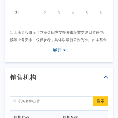
31
1
2
3
4
5
6
1. 上表直接展示了本基金因主要投资市场非交易日暂停申/
赎等业务安排，仅供参考，具体以最新公告为准。如本基金
因其他原因暂停申/赎等业务或有其他交易状态限制的，可点
展开
击具体日期查看，具体业务办理以相关公告为准。
2. 上表默认展示一个自然月的开放日安排，如需要查询本基
金其他月份开放日安排，可点击右上角的日历选择相应的时
销售机构
间区间。
搜索
机构代码
机构名称