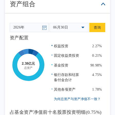
资产组合
指数的表现。
本报告期为本基金的正常运作期，本基金
在投资运作过程中严格遵守基金合同，坚持既
定的指数化投资策略，依据基金申赎变动等情
06月30日
查询
况进行日常组合管理，力求跟踪误差最小化。
资产配置
权益投资
2.27%
固定收益类投资
0.21%
基金投资
90.98%
银行存款和结算
4.75%
备付金合计
其他各项资产
1.78%
为何总资产与资产净值不一致？
占基金资产净值前十名股票投资明细(0.75%)