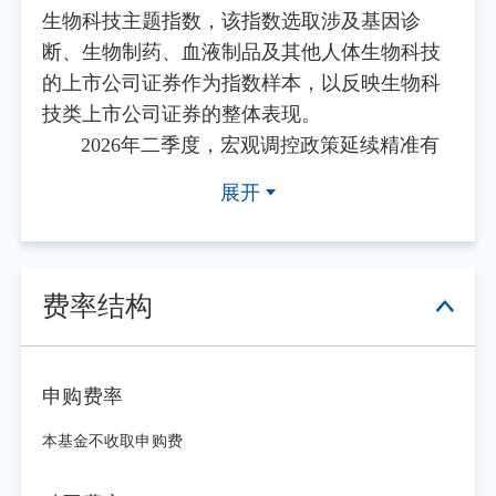
生物科技主题指数，该指数选取涉及基因诊
断、生物制药、血液制品及其他人体生物科技
的上市公司证券作为指数样本，以反映生物科
技类上市公司证券的整体表现。
2026年二季度，宏观调控政策延续精准有
力基调，财政与货币政策协同发力，推动经济
展开
结构持续优化。6月制造业PMI重返扩张区间，
装备制造与高技术产业继续引领增长，新质生
产力培育成效逐步显现。消费市场温和复苏，
文旅、健康等服务消费成为有力支撑。出口在
费率结构
高基数基础上保持韧性，对东盟、拉美等新兴
市场贸易增速领先。此外，地方债务化解有序
推进，为一揽子增量政策留出空间，经济整体
申购费率
呈现“稳中有进、结构优化”的运行特征。与此
本基金不收取申购费
同时，全球经济复苏节奏不一，美联储政策立
场边际转鹰，年内加息预期升温，欧日经济动