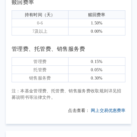
赎回费率
能偏弱，外部环境中的关税摩擦与地缘风险仍
是制约全球贸易与市场信心的重要变量。聚焦
持有时间（天）
赎回费率
生物科技行业，二季度政策端保持积极信号。
0-6
1.50%
从研发创新、审评审批、市场准入、多元支
7及以上
0.00%
付、投融资等环节加大协同力度，行业政策环
境持续改善。细胞与基因治疗等前沿赛道临床
管理费、托管费、销售服务费
试验活跃度维持高位，国产创新药国际化进程
管理费
0.15%
稳步推进。医保谈判与商业健康险协同发展，
托管费
0.05%
创新药多元支付格局加速形成，支付端预期持
销售服务费
0.30%
续改善。但与此同时，行业也面临阶段性压
力，中美关税摩擦对板块海外订单预期形成扰
注：本基金管理费、托管费、销售服务费收取规则详见招
募说明书等法律文件。
动，市场融资环境自低位反弹但仍然偏紧。本
报告期内，中证生物科技主题指数下跌5.47%。
点击查看：
网上交易优惠费率
长期来看，人口老龄化及人们不断提高的
对高质量健康生活的需求，仍将是驱动我国医
疗保健市场高速增长的重要因素。生物技术作