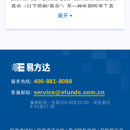
基金（以下简称“基金”）是一种长期投资工具，
其主要功能是分散投资，降低投资单一证券所
展开
带来的个别风险。基金不同于银行储蓄等能够
提供固定收益预期的金融工具，当您购买基金
产品时，既可能按持有份额分享基金投资所产
生的收益，也可能承担基金投资所带来的损
失。
基金销售机构根据法规要求对投资者类别、风
400-881-8088
险承受能力和基金的风险等级进行划分，并提
服务热线:
出适当性匹配意见。本基金法律文件中涉及基
service@efunds.com.cn
客服邮箱:
金风险特征的表述与基金销售机构对基金的风
服务时间：交易日8:30至22:00，非交易日
险评级可能不一致，您在做出投资决策之前，
8:30至17:30
请仔细阅读基金合同、基金招募说明书和基金
产品资料概要等产品法律文件和本风险揭示