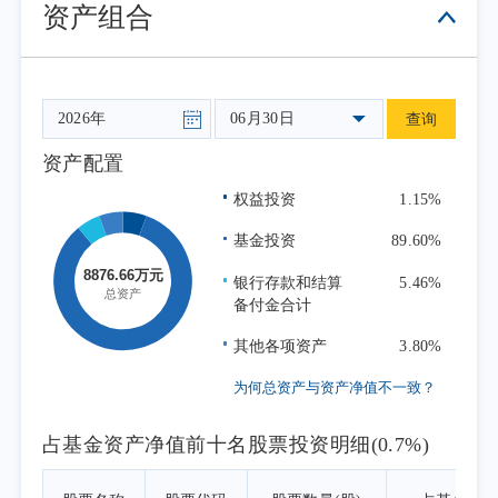
资产组合
为科技创新的主要方向之一，其产业发展对科
技进步、经济增长、社会发展及国民健康具有
核心推动作用。近年来，我国生物科技产业市
场规模保持稳定扩张，产业链协同效应不断增
06月30日
查询
强，国际竞争优势逐步显现。作为国家战略性
资产配置
新兴产业，生物科技领域企业的市场潜力与科
权益投资
1.15%
研创新活力持续释放，长期投资价值在政策支
持与需求增长的双重驱动下日益凸显。
基金投资
89.60%
本报告期为本基金的正常运作期，本基金
银行存款和结算
5.46%
在投资运作过程中严格遵守基金合同，坚持既
备付金合计
定的指数化投资策略，依据基金申赎变动等情
其他各项资产
3.80%
况进行日常组合管理，力求跟踪误差最小化。
为何总资产与资产净值不一致？
占基金资产净值前十名股票投资明细(0.7%)