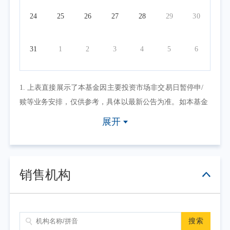
24
25
26
27
28
29
30
31
1
2
3
4
5
6
1. 上表直接展示了本基金因主要投资市场非交易日暂停申/
赎等业务安排，仅供参考，具体以最新公告为准。如本基金
因其他原因暂停申/赎等业务或有其他交易状态限制的，可点
展开
击具体日期查看，具体业务办理以相关公告为准。
2. 上表默认展示一个自然月的开放日安排，如需要查询本基
金其他月份开放日安排，可点击右上角的日历选择相应的时
销售机构
间区间。
搜索