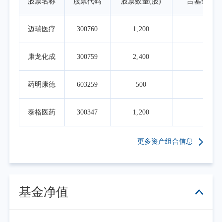
股票名称
股票代码
股票数量(股)
占基金资
迈瑞医疗
300760
1,200
0.1
康龙化成
300759
2,400
0.0
药明康德
603259
500
0.0
泰格医药
300347
1,200
0.0
更多资产组合信息
基金净值