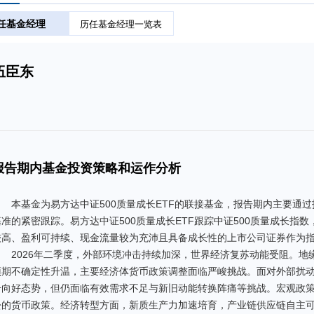
任基金经理
历任基金经理一览表
伍臣东
报告期内基金投资策略和运作分析
本基金为易方达中证500质量成长ETF的联接基金，报告期内主要通过
基准的紧密跟踪。易方达中证500质量成长ETF跟踪中证500质量成长指数
较高、盈利可持续、现金流量较为充沛且具备成长性的上市公司证券作为
2026年二季度，外部环境冲击持续加深，世界经济复苏动能受阻。
预期不确定性升温，主要经济体货币政策调整面临严峻挑战。面对外部扰
升向好态势，但仍面临有效需求不足与新旧动能转换阵痛等挑战。宏观政
松的货币政策。经济转型方面，新质生产力加速培育，产业链供应链自主