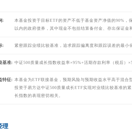
:
本基金投资于目标ETF的资产不低于基金资产净值的90%，
以内的政府债券，其中现金不包括结算备付金、存出保证金
:
紧密跟踪业绩比较基准，追求跟踪偏离度和跟踪误差的最小
较基准:
中证500质量成长指数收益率×95%+活期存款利率（税后）×
益特征:
本基金为ETF联接基金，预期风险与预期收益水平高于混合
投资于易方达中证500质量成长ETF实现对业绩比较基准的
长指数的表现密切相关。
经理