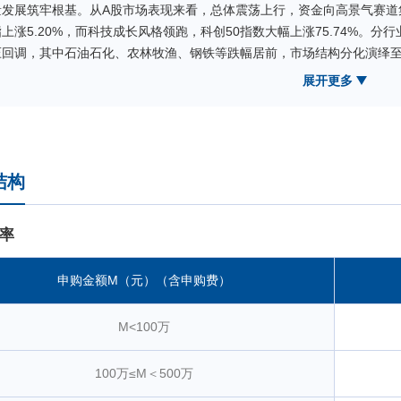
量发展筑牢根基。从A股市场表现来看，总体震荡上行，资金向高景气赛道
指上涨5.20%，而科技成长风格领跑，科创50指数大幅上涨75.74%。
压回调，其中石油石化、农林牧渔、钢铁等跌幅居前，市场结构分化演绎至
配置上相较中证500指数超配了多元金属、非银金融等板块，低配了化工
展开更多
格因子方面，成长因子贡献正超额，但盈利、质量类因子表现较为一般，因
数上涨16.92%，收益率相对落后于中证500指数。
本报告期为本基金的正常运作期，本基金在投资运作过程中严格遵守
赎变动等情况进行日常组合管理，力求跟踪误差最小化。
结构
率
申购金额M（元）（含申购费）
M<100万
100万≤M＜500万