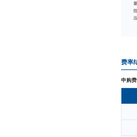
指
费率
申购费