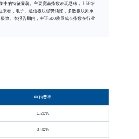
集中的特征显著。主要宽基指数表现悬殊，上证综
分行业来看，电子、通信板块强势领涨，多数板块则承
极致。本报告期内，中证500质量成长指数在行业
、机械等板块，行业暴露上业绩表现与指数相当；风
子暴露上总体贡献负超额，期间中证500质量成长
基金合同，坚持既定的指数化投资策略，依据基金申
申购费率
1.20%
0.80%