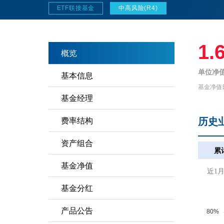
ETF联接基金
中高风险(R4)
1.
概览
单位净值
基本信息
基金净值
基金经理
历史
费率结构
资产组合
累
基金净值
近1
基金分红
产品公告