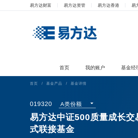
易方达财富
易方达资管
易方达香港
易
首页
我的账户
基金经
首页
/
基金产品
/
基金详情
019320
A类份额
易方达中证500质量成长
式联接基金