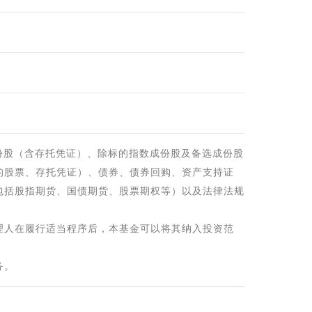
份股（含存托凭证）、除标的指数成份股及备选成份股
的股票、存托凭证）、债券、债券回购、资产支持证
包括股指期货、国债期货、股票期权等）以及法律法规
理人在履行适当程序后，本基金可以将其纳入投资范
务。