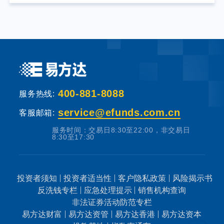
提供固定收益预期的金融工具，当您购买基金
产品时，既可能按持有份额分享基金投资所产
生的收益，也可能承担基金投资所带来的损
失。
基金销售机构根据法规要求对投资者类别、风
400-881-8088
险承受能力和基金的风险等级进行划分，并提
服务热线:
出适当性匹配意见。本基金法律文件中涉及基
service@efunds.com.cn
客服邮箱:
金风险特征的表述与基金销售机构对基金的风
服务时间：交易日8:30至22:00，非交易日
险评级可能不一致，您在做出投资决策之前，
8:30至17:30
请仔细阅读基金合同、基金招募说明书和基金
产品资料概要等产品法律文件和本风险揭示
书，充分认识本基金的风险收益特征和产品特
投资者须知
投资者适当性
客户隐私政策
风险揭示书
反洗钱专栏
应急处理提示
销售机构查询
性，认真考虑本基金存在的各项风险因素，并
非法证券活动防范专栏
根据自身的投资目的、投资期限、投资经验、
易方达财富
易方达资管
易方达香港
易方达资本
资产状况等因素充分考虑自身的风险承受能