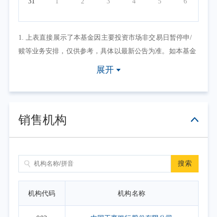
31
1
2
3
4
5
6
1. 上表直接展示了本基金因主要投资市场非交易日暂停申/
赎等业务安排，仅供参考，具体以最新公告为准。如本基金
因其他原因暂停申/赎等业务或有其他交易状态限制的，可点
展开
击具体日期查看，具体业务办理以相关公告为准。
2. 上表默认展示一个自然月的开放日安排，如需要查询本基
金其他月份开放日安排，可点击右上角的日历选择相应的时
销售机构
间区间。
搜索
机构代码
机构名称