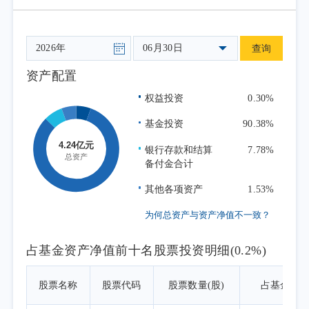
况进行日常组合管理，力求跟踪误差最小化。
06月30日
查询
资产配置
权益投资
0.30%
基金投资
90.38%
银行存款和结算
7.78%
备付金合计
其他各项资产
1.53%
为何总资产与资产净值不一致？
占基金资产净值前十名股票投资明细(0.2%)
股票名称
股票代码
股票数量(股)
占基金资