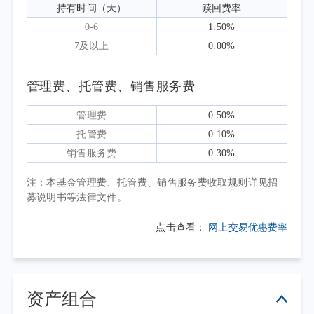
5.20%，而科技成长风格领跑，科创50指数大幅
持有时间（天）
赎回费率
上涨75.74%。分行业来看，电子、通信板块强
0-6
1.50%
势领涨，多数板块则承压回调，其中石油石
7及以上
0.00%
化、农林牧渔、钢铁等跌幅居前，市场结构分
化演绎至极致。软件服务指数集中覆盖了通用
管理费、托管费、销售服务费
软件、垂直应用软件、IT服务等领域上市公
管理费
0.50%
司，包含办公、金融、工程、安防、医疗、导
托管费
0.10%
航、酒店管理等诸多细分行业应用软件。本报
销售服务费
0.30%
告期内，AI大模型引领行业重构，国产替代与
数字化转型持续深化。股价表现方面，软件板
注：本基金管理费、托管费、销售服务费收取规则详见招
募说明书等法律文件。
块波动加剧，受业绩增速放缓及市场对AI颠覆
传统软件商业模式的担忧，板块估值持续承压
点击查看：
网上交易优惠费率
回落，中证软件服务指数累计下跌11.16%。
本报告期为本基金的正常运作期，本基金
在投资运作过程中严格遵守基金合同，坚持既
资产组合
定的指数化投资策略，依据基金申赎变动等情