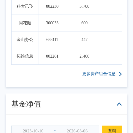
科大讯飞
002230
3,700
0.0
同花顺
300033
600
0.0
金山办公
688111
447
0.0
拓维信息
002261
2,400
0.0
更多资产组合信息
基金净值
~
查询