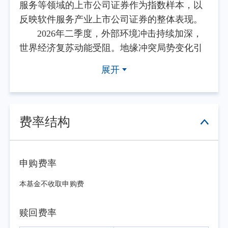
服务等领域的上市公司证券作为指数样本，以
反映软件服务产业上市公司证券的整体表现。
2026年二季度，外部环境冲击持续加深，
世界经济复苏动能受阻。地缘冲突局势变化引
发大宗商品价格波动加剧，通胀预期不确定性
展开
升温，主要经济体货币政策调整面临严峻挑
战。面对外部扰动，我国经济运行顶住压力、
保持韧性，总体延续回升向好态势，但仍面临
有效需求不足与新旧动能转换阵痛等挑战。宏
费率结构
观政策精准有效发力，实施更加积极的财政政
策与适度宽松的货币政策。经济转型方面，新
质生产力加速培育，产业链供应链自主可控能
申购费率
力持续增强，为应对外部不确定性与推动高质
本基金不收取申购费
量发展筑牢根基。从A股市场表现来看，总体
震荡上行，资金向高景气赛道集中的特征显
赎回费率
著。主要宽基指数表现悬殊，上证综指上涨