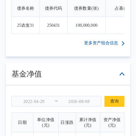
市场的重要特色。伴随着宏观经济复苏和产业
债券名称
债券代码
债券数量(张)
占基金资
政策优化，港股科技公司有望持续良性健康发
展。在全球新能源、信息科技等产业快速发展
25农发31
250431
100,000,000
0.6
的背景下，恒生科技指数产品将为境内投资者
搭起桥梁，帮助投资者分享港股市场上科技型
更多资产组合信息
龙头企业的投资机遇。
本报告期为本基金的正常运作期，本基金
在投资运作过程中严格遵守基金合同，坚持既
定的指数化投资策略，依据基金申赎变动等情
基金净值
况进行日常组合管理，力求跟踪误差最小化。
截至报告期末，本基金A类基金份额净值
为1.0699元，本报告期份额净值增长率
~
查询
为-4.78%，同期业绩比较基准收益率
为-5.07%；C类基金份额净值为1.0546元，本报
单位净值
累计净值
资产净值
日期
日涨跌
告期份额净值增长率为-4.85%，同期业绩比较
(元)
(元)
(元)
基准收益率为-5.07%。年化跟踪误差0.71%，在