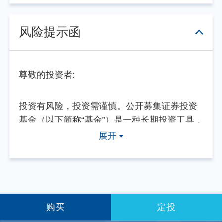
风险提示函
尊敬的投资者:
投资有风险，投资需谨慎。公开募集证券投资
基金（以下简称“基金”）是一种长期投资工具，
其主要功能是分散投资，降低投资单一证券所
展开
带来的个别风险。基金不同于银行储蓄等能够
提供固定收益预期的金融工具，当您购买基金
产品时，既可能按持有份额分享基金投资所产
生的收益，也可能承担基金投资所带来的损
失。
购买
定投