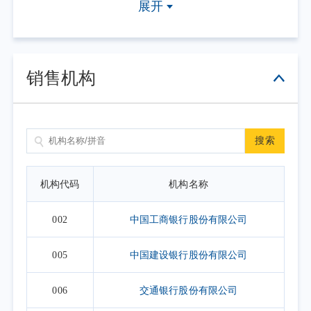
展开
击具体日期查看，具体业务办理以相关公告为准。
2. 上表默认展示一个自然月的开放日安排，如需要查询本基
金其他月份开放日安排，可点击右上角的日历选择相应的时
销售机构
间区间。
搜索
机构代码
机构名称
002
中国工商银行股份有限公司
005
中国建设银行股份有限公司
006
交通银行股份有限公司