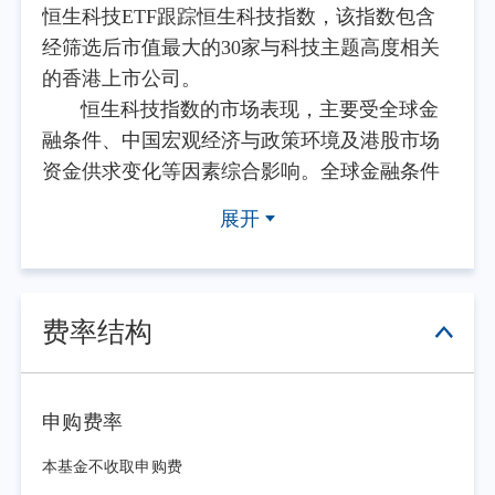
恒生科技ETF跟踪恒生科技指数，该指数包含
经筛选后市值最大的30家与科技主题高度相关
的香港上市公司。
恒生科技指数的市场表现，主要受全球金
融条件、中国宏观经济与政策环境及港股市场
资金供求变化等因素综合影响。全球金融条件
方面，美联储4月、6月议息会议均维持利率不
展开
变，联邦基金利率目标区间保持3.50%-3.75%。
6月点阵图显著转鹰，半数票委预计年内存在加
息可能，美元流动性宽松预期持续受挫；10年
期美债收益率高位震荡，美元指数走强，港元
费率结构
在联系汇率制度下承压，本地流动性环境趋
紧。
中国宏观经济形势方面，二季度经济呈弱
申购费率
修复格局。物价端，居民消费价格指数（CPI）
本基金不收取申购费
在一季度阶段性冲高后走势趋稳，核心通胀总