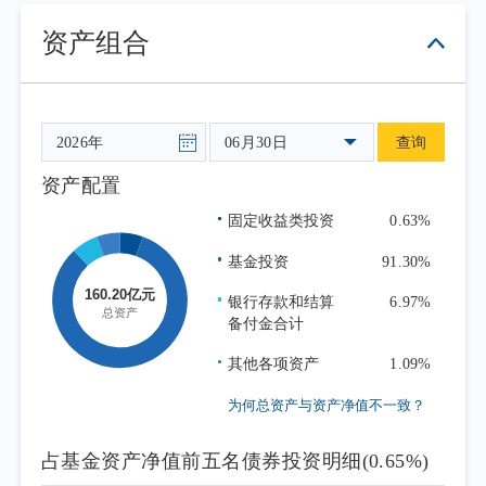
内市场结构性分化显著：信息科技板块受益于
资产组合
AI硬件景气提升领涨；消费板块受内需修复偏
弱拖累领跌。
行业层面，港股科技行业受美联储鹰派转
向压制成长估值、内需修复节奏放缓拖累互联
06月30日
查询
网企业盈利修复、头部企业业绩分化修复等多
资产配置
重因素综合影响；板块结构性亮点突出，AI产
固定收益类投资
0.63%
业链景气持续扩散，硬科技赛道表现领先，季
内指数完成季度检讨纳入AI原生企业，产业结
基金投资
91.30%
构持续优化。报告期内港币计价的恒生科技指
银行存款和结算
6.97%
数收跌3.82%，表现优于同期恒生指数。
备付金合计
短期来看，全球金融条件和境内外产业发
其他各项资产
1.09%
展及监管政策等因素仍有可能对港股科技公司
为何总资产与资产净值不一致？
的价格和估值水平造成扰动。中长期来看，随
着港股市场IPO政策的调整，越来越多的新经济
占基金资产净值前五名债券投资明细(0.65%)
公司选择在港股上市，科技创新已经成为港股