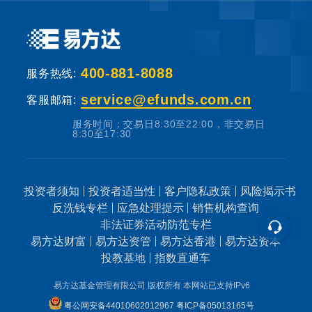
基金销售机构根据法规要求对投资者类别、风
险承受能力和基金的风险等级进行划分，并提
出适当性匹配意见。本基金法律文件中涉及基
400-881-8088
服务热线:
金风险特征的表述与基金销售机构对基金的风
险评级可能不一致，您在做出投资决策之前，
service@efunds.com.cn
客服邮箱:
请仔细阅读基金合同、基金招募说明书和基金
服务时间：交易日8:30至22:00，非交易日
产品资料概要等产品法律文件和本风险揭示
8:30至17:30
书，充分认识本基金的风险收益特征和产品特
性，认真考虑本基金存在的各项风险因素，并
投资者须知
投资者适当性
客户隐私政策
风险揭示书
根据自身的投资目的、投资期限、投资经验、
反洗钱专栏
应急处理提示
销售机构查询
资产状况等因素充分考虑自身的风险承受能
非法证券活动防范专栏
力，在了解产品情况及销售适当性意见的基础
易方达财富
易方达资管
易方达香港
易方达资本
上，理性判断并谨慎做出投资决策。
投教基地
指数直通车
易方达基金管理有限公司 版权所有
本网站已支持IPv6
根据有关法律法规，基金管理人易方达基金管
粤公网安备44010602012967
粤ICP备05013165号