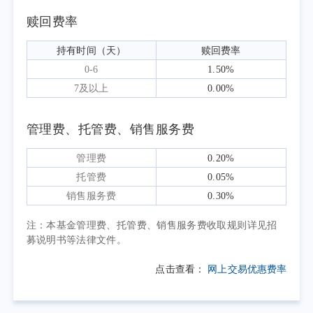
体维持低位运行；工业生产者出厂价格指数
赎回费率
（PPI）延续一季度修复趋势由负转正，5月受
国际能源价格支撑涨幅扩大，但内需偏弱导致
持有时间（天）
赎回费率
上下游传导不畅。房地产市场调整压力仍存，
0-6
1.50%
投资与销售端继续承压；制造业PMI在一季度
7及以上
0.00%
末重返荣枯线后修复放缓，5月回落至临界点，
内需复苏基础仍待巩固。
管理费、托管费、销售服务费
政策层面，4月中央政治局会议明确稳定和
管理费
0.20%
增强资本市场信心，实施更加积极的财政政
托管费
0.05%
策，着力扩大内需、推动消费升级；资本市场
销售服务费
0.30%
深化改革持续推进，助力现代化产业体系建
设，夯实市场长期发展根基。
注：本基金管理费、托管费、销售服务费收取规则详见招
募说明书等法律文件。
资金与情绪面上，南向资金延续净流入态
势，截至二季度末年内累计净买入超3000亿港
点击查看：
网上交易优惠费率
元，结构性增配科技赛道；外资受海外流动性
收紧与风险偏好扰动，配置意愿趋于谨慎。季