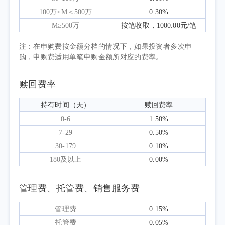
二季度A股市场结构性行情延续，共建“一
100万≤M＜500万
0.30%
带一路”相关板块整体呈现区间震荡走势，内部
M≥500万
按笔收取，1000.00元/笔
分化明显。其中，海外业务占比高、订单确定
注：在申购费按金额分档的情况下，如果投资者多次申
性较强的能源合作、工程机械、跨境物流类国
购，申购费适用单笔申购金额所对应的费率。
企表现相对稳健；业务集中于国内、受行业周
期影响较大的标的波动幅度相对更大。2026年
赎回费率
第二季度，中证国企一带一路指数下跌7.52%。
持有时间（天）
赎回费率
本报告期为本基金的正常运作期，本基金
0-6
1.50%
在投资运作过程中严格遵守基金合同，坚持既
7-29
0.50%
定的指数化投资策略，依据基金申赎变动等情
30-179
0.10%
况进行日常组合管理，力求跟踪误差最小化。
180及以上
0.00%
管理费、托管费、销售服务费
管理费
0.15%
托管费
0.05%