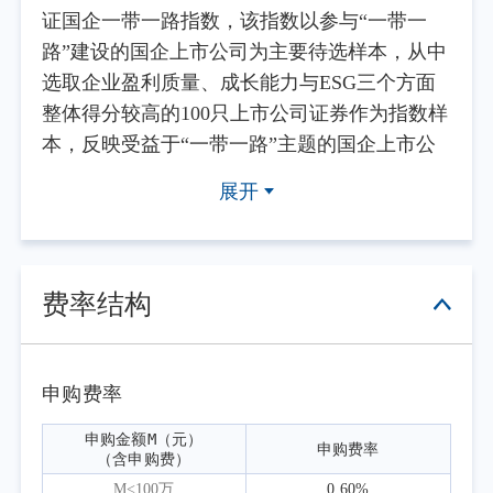
证国企一带一路指数，该指数以参与“一带一
路”建设的国企上市公司为主要待选样本，从中
选取企业盈利质量、成长能力与ESG三个方面
整体得分较高的100只上市公司证券作为指数样
本，反映受益于“一带一路”主题的国企上市公
司证券在沪深市场的整体表现。
展开
2026年第二季度，全球地缘格局持续演
变，中东、东南亚等区域经贸合作持续深化；
我国与共建“一带一路”沿线国家的基础设施、
能源资源、高端装备等领域合作稳步推进，一
费率结构
批重点项目陆续落地交付，中欧班列开行量保
持高位运行，沿线跨境贸易规模稳步增长。国
内层面，稳外贸、稳外资政策持续发力，支持
申购费率
企业开拓海外市场；高端装备、工程机械、能
申购金额M（元）

申购费率
源资源等领域国企海外业务有序推进，盈利基
（含申购费）
础较为稳固，为相关企业基本面提供支撑。
M<100万
0.60%