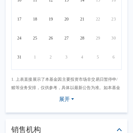
10
11
12
13
14
15
16
17
18
19
20
21
22
23
24
25
26
27
28
29
30
31
1
2
3
4
5
6
1. 上表直接展示了本基金因主要投资市场非交易日暂停申/
赎等业务安排，仅供参考，具体以最新公告为准。如本基金
因其他原因暂停申/赎等业务或有其他交易状态限制的，可点
展开
击具体日期查看，具体业务办理以相关公告为准。
2. 上表默认展示一个自然月的开放日安排，如需要查询本基
金其他月份开放日安排，可点击右上角的日历选择相应的时
销售机构
间区间。