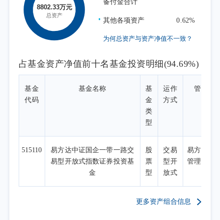
备付金合计
其他各项资产
0.62%
为何总资产与资产净值不一致？
占基金资产净值前十名基金投资明细(94.69%)
基金
基金名称
基
运作
管理人
代码
金
方式
类
型
515110
易方达中证国企一带一路交
股
交易
易方达基
易型开放式指数证券投资基
票
型开
管理有限
金
型
放式
司
更多资产组合信息