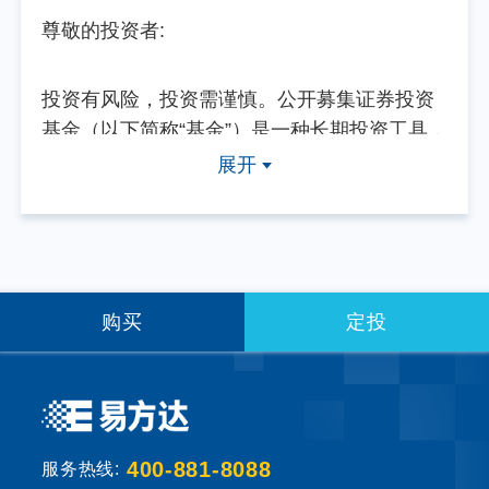
尊敬的投资者:
投资有风险，投资需谨慎。公开募集证券投资
基金（以下简称“基金”）是一种长期投资工具，
其主要功能是分散投资，降低投资单一证券所
展开
带来的个别风险。基金不同于银行储蓄等能够
提供固定收益预期的金融工具，当您购买基金
产品时，既可能按持有份额分享基金投资所产
生的收益，也可能承担基金投资所带来的损
失。
购买
定投
基金销售机构根据法规要求对投资者类别、风
险承受能力和基金的风险等级进行划分，并提
出适当性匹配意见。本基金法律文件中涉及基
400-881-8088
服务热线:
金风险特征的表述与基金销售机构对基金的风