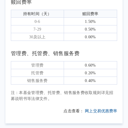
赎回费率
美元指数走强，港元在联系汇率制度下承压，
本地流动性环境趋紧。
持有时间（天）
赎回费率
中国宏观经济形势方面，二季度经济呈弱
0-6
1.50%
修复格局。物价端，居民消费价格指数（CPI）
7-29
0.50%
在一季度阶段性冲高后走势趋稳，核心通胀总
30及以上
0.00%
体维持低位运行；工业生产者出厂价格指数
（PPI）延续一季度修复趋势由负转正，5月受
管理费、托管费、销售服务费
国际能源价格支撑涨幅扩大，但内需偏弱导致
管理费
0.60%
上下游传导不畅。房地产市场调整压力仍存，
托管费
0.20%
投资与销售端继续承压；制造业PMI在一季度
销售服务费
0.40%
末重返荣枯线后修复放缓，5月回落至临界点，
注：本基金管理费、托管费、销售服务费收取规则详见招
内需复苏基础仍待巩固。
募说明书等法律文件。
政策层面，4月中央政治局会议明确稳定和
增强资本市场信心，实施更加积极的财政政
点击查看：
网上交易优惠费率
策，着力扩大内需、推动消费升级；资本市场
深化改革持续推进，助力现代化产业体系建