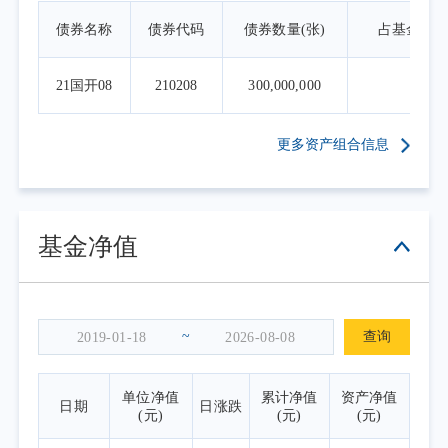
在投资运作过程中严格遵守基金合同，坚持既
债券名称
债券代码
债券数量(张)
占基金资
定的指数化投资策略，依据基金申赎变动等情
况进行日常组合管理，力求跟踪误差最小化。
21国开08
210208
300,000,000
3.9
截至报告期末，本基金A类基金份额净值
为0.7838元，本报告期份额净值增长率
更多资产组合信息
为-15.58%，同期业绩比较基准收益率
为-16.18%；C类基金份额净值为0.7573元，本
报告期份额净值增长率为-15.66%，同期业绩比
基金净值
较基准收益率为-16.18%。年化跟踪误差
0.71%，在合同规定的目标控制范围之内。
~
查询
单位净值
累计净值
资产净值
日期
日涨跌
(元)
(元)
(元)