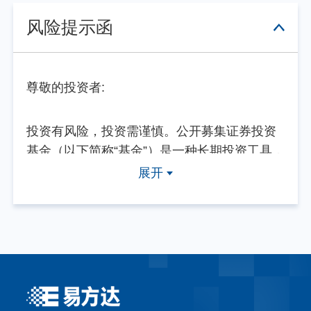
风险提示函
尊敬的投资者:
投资有风险，投资需谨慎。公开募集证券投资
基金（以下简称“基金”）是一种长期投资工具，
其主要功能是分散投资，降低投资单一证券所
展开
带来的个别风险。基金不同于银行储蓄等能够
提供固定收益预期的金融工具，当您购买基金
产品时，既可能按持有份额分享基金投资所产
生的收益，也可能承担基金投资所带来的损
失。
基金销售机构根据法规要求对投资者类别、风