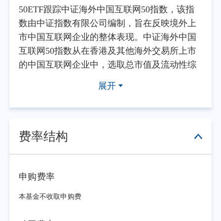
50ETF跟踪中证海外中国互联网50指数，该指
数由中证指数有限公司编制，旨在反映境外上
市中国互联网企业的整体表现。中证海外中国
互联网50指数从在香港及其他海外交易所上市
的中国互联网企业中，选取总市值及流动性综
合排名最好的50家公司，并每半年度定期调
展开
整。若同一家公司的国外市场证券和香港市场
证券同时入选，则优先纳入香港市场证券。
中证海外中国互联网50指数的走势，与全
球金融条件、中国宏观经济形势以及行业基本
费率结构
面等因素密切相关。
全球金融条件方面，美联储4月、6月议息
会议均维持利率不变，联邦基金利率目标区间
申购费率
保持3.50%-3.75%。6月点阵图显著转鹰，半数
本基金不收取申购费
票委预计年内存在加息可能，美元流动性宽松
预期持续受挫；10年期美债收益率高位震荡，