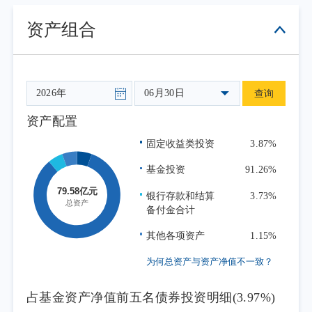
设，夯实市场长期发展根基。
资产组合
资金与情绪面上，南向资金延续净流入态
势，截至二季度末年内累计净买入超3000亿港
元，结构性增配科技赛道；外资受海外流动性
收紧与风险偏好扰动，配置意愿趋于谨慎。季
06月30日
查询
内市场结构性分化显著：信息科技板块受益于
资产配置
AI硬件景气提升领涨；消费板块受内需修复偏
固定收益类投资
3.87%
弱拖累领跌。
行业层面，中概互联网行业受美联储议息
基金投资
91.26%
表态显著转鹰、降息预期持续延后压制成长股
银行存款和结算
3.73%
估值中枢、国内内需修复节奏偏弱拖累平台盈
备付金合计
利改善、企业AI资本开支持续高增引发短期盈
其他各项资产
1.15%
利兑现担忧、板块内头部公司业绩修复节奏分
为何总资产与资产净值不一致？
化等多重因素综合影响，本报告期内中证海外
中国互联网50指数收跌17.01%。
占基金资产净值前五名债券投资明细(3.97%)
本报告期为本基金的正常运作期，本基金