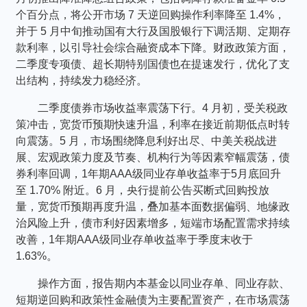
个百分点，将公开市场 7 天逆回购操作利率降至 1.4%，
并于 5 月中旬推动国有大行及国股银行下调活期、定期存
款利率，以引导社会综合融资成本下降。财政政策方面，
二季度专项债、超长期特别国债也在提速发行，优化了支
出结构，持续发力稳经济。
二季度债券市场收益率震荡下行。4 月初，受关税政
策冲击，宽货币预期快速升温，利率在接近前期低点时转
向震荡。5 月，市场围绕降息利好出尽、中美关税战进
展、宏观政策力度及节奏、机构行为等因素窄幅震荡，债
券利率回调，1年期AAA级同业存单收益率于5月底回升
至 1.70% 附近。6 月，央行提前公告买断式回购投放
量，宽货币预期再度升温，叠加基本面数据偏弱、地缘政
治风险上升，债市利好因素增多，短端市场配置需求持续
改善，1年期AAA级同业存单收益率于季度末收于
1.63%。
操作方面，报告期内本基金以同业存单、同业存款、
短期逆回购和政策性金融债为主要配置资产，在市场震荡