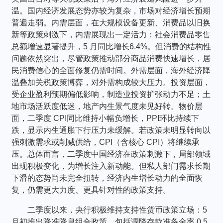
个人养老金
温。国内经济发展态势亦较为复杂，市场对经济增长预期
普遍走弱。内需层面，在大规模设备更新、消费品以旧换
新等政策刺激下，内需展现出一定活力：社会消费品零售
投资顾问
总额增速显著提升，5 月同比增长6.4%。但消费的结构性
问题依然突出，尽管政策推动部分商品消费快速增长，居
关于我们
民消费信心的全面修复仍需时间。外需层面，海外经济降
温叠加关税政策博弈，对外需构成较大压力。投资层面，
受企业盈利预期偏低影响，制造业投资扩张动力不足；土
我的账户
地市场活跃度低迷，地产内生景气度未见好转。物价层
面，二季度 CPI同比维持小幅负增长，PPI环比持续下
跌，显示内生通胀下行压力未缓解。若政策未明显转向以
客服中心
强刺激需求或削减供给，CPI（含核心 CPI）将继续承
压。总体而言，二季度中国经济在政策刺激下，局部领域
出现积极变化，为增长注入新动能。但私人部门需求长期
English
下滑的态势尚未完全扭转，经济内生增长动力的全面恢
复，仍需更大力度、更具针对性的政策支持。
二季度以来，央行积极维持支持性货币政策立场：5
月初推出降准降息组合政策，包括调降存款准备金率 0.5