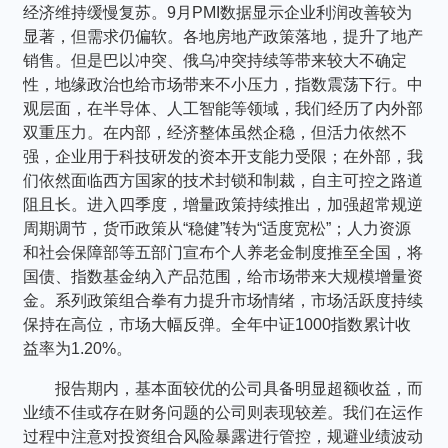
经济维持缓慢复苏。9月PMI数据显示企业利润改善较为
显著，但需求仍偏软。各地房地产政策落地，提升了地产
销售。但是巴以冲突、俄乌冲突持续等带来较大不确定
性，地缘政治也给市场带来不小压力，指数震荡下行。中
观层面，在半导体、人工智能等领域，我们经历了内外部
双重压力。在内部，经济整体虽然企稳，但活力依然不
强，企业用于科技研发的资本开支能力受限；在外部，我
们依然面临西方国家的技术封锁和制裁，自主可控之路道
阻且长。进入四季度，增量政策持续推出，加强超常规逆
周期调节，货币政策从“稳健”转为“适度宽松”；人力资源
和社会保障部等五部门宣布个人养老金制度推至全国，将
国债、指数基金纳入产品范围，给市场带来大规模增量资
金。系列政策组合拳有力提升市场情绪，市场活跃度持续
保持在高位，市场大幅反弹。全年中证1000指数累计收
益率为1.20%。
报告期内，基本面较优的公司具备明显超额收益，而
业绩不佳或存在财务问题的公司则表现较差。我们在运作
过程中注意对投资组合风险暴露进行管控，规避业绩波动