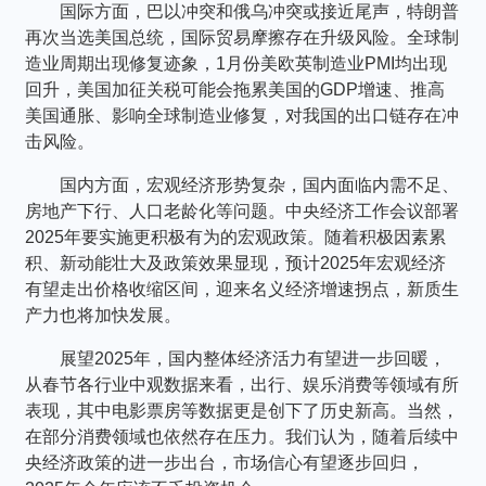
个人养老金
国际方面，巴以冲突和俄乌冲突或接近尾声，特朗普
再次当选美国总统，国际贸易摩擦存在升级风险。全球制
造业周期出现修复迹象，1月份美欧英制造业PMI均出现
投资顾问
回升，美国加征关税可能会拖累美国的GDP增速、推高
美国通胀、影响全球制造业修复，对我国的出口链存在冲
击风险。
关于我们
国内方面，宏观经济形势复杂，国内面临内需不足、
房地产下行、人口老龄化等问题。中央经济工作会议部署
我的账户
2025年要实施更积极有为的宏观政策。随着积极因素累
积、新动能壮大及政策效果显现，预计2025年宏观经济
有望走出价格收缩区间，迎来名义经济增速拐点，新质生
客服中心
产力也将加快发展。
展望2025年，国内整体经济活力有望进一步回暖，
English
从春节各行业中观数据来看，出行、娱乐消费等领域有所
表现，其中电影票房等数据更是创下了历史新高。当然，
在部分消费领域也依然存在压力。我们认为，随着后续中
央经济政策的进一步出台，市场信心有望逐步回归，