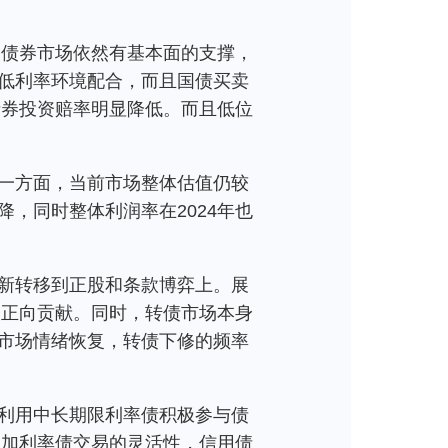
，债券市场依然有基本面的支撑，
低利率环境配合，而且国债买卖
债券投资赔率明显降低。而且低位
一方面，当前市场整体估值仍较
，同时整体利润率在2024年也
新转移到正股和条款博弈上。展
是正向贡献。同时，转债市场本身
市场情绪恢复，转债下修的频率
利用中长期限利率债积极参与债
增加利率债交易的灵活性，信用债