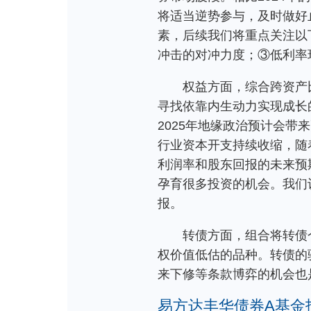
将适当逆势参与，及时做好
素，后续我们将重点关注以
冲击的对冲力度；③低利率
权益方面，综合跨资产
寻找依靠内生动力实现成长
2025年地缘政治预计会带
行业资本开支持续收缩，随
利润率和股东回报的未来预
孕育很多投资的机会。我们
报。
转债方面，组合将转债
权价值低估的品种。转债的
来下修等条款博弈的机会也
易方达丰华债券A基金