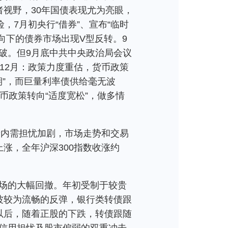
视野，30年国债表现尤为亮眼，
，7月初央行“借券”、宣布“临时
向下的债券市场出现V型反转。9
破。但9月底中共中央政治局会议
12月：政策力度重估，货币政策
期”，而巨量利率债供给毫无波
币政策转向“适度宽松”，做多情
着内需担忧加剧，市场走势和交易
涨，全年沪深300指数收涨约
场的大幅回撤。年初受制于较贵
波较为流畅的反弹，银行类转债跟
以后，随着正股的下跌，转债跟随