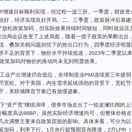
际GDP增速目标顺利实现，但过程一波三折。一季度，财政
较好，经济实现良好开局。二、三季度，政策脉冲后基建
地产放松政策加码，但实际效果持续时间较短，同时就业压
政治局会议改变了上述局面，随着一揽子政策的果断出台
现，叠加关税问题担忧下的抢出口行为，四季度经济明显
不足的背景下，物价水平持续低迷，2023年二季度以来
且政策加码对物价的推动尚未见到明显效果。
全球工业产出增速仍在低位，全球制造业PMI连续第三年疲
币宽松。对于美国，内生需求延续强劲的背景下，宽松节
下，美联储降息节奏已有放缓迹象。
撑下“资产荒”继续演绎，债券市场走出了一轮波澜壮阔的上
%，下行幅度高达88BP。虽然实际经济增速尚可，但整体价
几次调整主要来自政策层面的影响。具体来看，可分为以
策加码，利率下行。1月央行超预期宣布降准，2月LPR