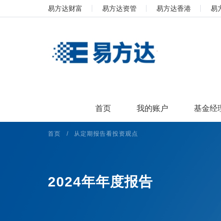
易方达财富
易方达资管
易方达香港
易
首页
我的账户
基金经
首页
/
从定期报告看投资观点
2024年年度报告