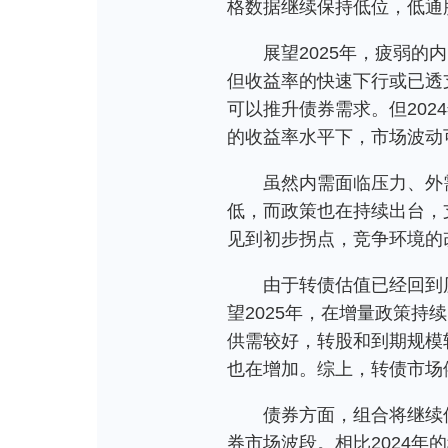
格数据继续保持低位，低通
展望2025年，疲弱
但收益率的快速下行或已透
可以推升债券需求。但20
的收益率水平下，市场波动
虽然内需面临压力、外
低，而政策也在持续出台，
见到初步拐点，竞争环境的
由于转债估值已经回到
望2025年，在增量政策
供需较好，转股和到期规模
也在增加。综上，转债市场
债券方面，组合将继续
券市场波段。相比2024