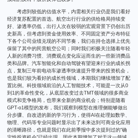
考虑到较低的估值水平，内需相关行业仍是我们看好
经济复苏配置的首选。航空出行行业的供给格局持续变
好、渗透率仍低，出行人次在较弱的宏观背景下仍创出历
史新高，但考虑到资金使用效率、不同固定资产分布特征
下各个公司业绩兑现的不同节奏，我们在持仓选择上优先
保留了其中的民营航空公司；同时我们积极关注随着年轻
人新的消费习惯、消费观点变化应运而生的一些新消费品
类和品牌。汽车智能化和自动驾驶有望迎来行业的成长拐
点，复制三年前电动车渗透率快速提升带来的投资机会，
也是我们较为看好的成长性领域，本期我们继续增加了配
置比例。科技领域前沿的人工智能技术，可能是一次从0
到1的革命性变化，从底层改变过去TMT领域的很多商业
模式和竞争格局，也带来全新的商业机会；特别是随着
GPT-o1模型的发布，我们观察到模型在推理侧能够做出
分步骤、自改进的新的学习行为，使得AI在处理如数学、
物理、代码等专业问题时显示出了未来达到可商业化应用
的清晰路径，也就是我们在此前季报中多次提到过的“确
定性投资机会”已经出现，因此本期增加了对于这一领域