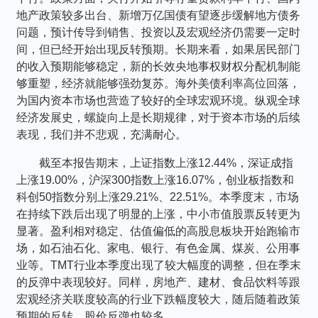
个人养老金
地产政策较多出台、新增万亿国债有望逐步缓解地方债务
问题，预计传导到销售、投资以及宏观经济仍需要一定时
间，但已经开始出现反转预期。长期来看，如果居民部门
投资顾问
的收入预期能够稳定，新的长效央地事权财权分配机制能
够重塑，经济就能够强劲复苏。海外美债利率高位回落，
关于我们
为国内资本市场也营造了较好的全球宏观环境。纵观全球
经济发展史，螺旋向上是长期规律，对于资本市场的后续
表现，我们并不悲观，充满耐心。
我的账户
截至本报告期末，上证指数上涨12.44%，深证成指
上涨19.00%，沪深300指数上涨16.07%，创业板指数和
客服中心
科创50指数分别上涨29.21%、22.51%。本季度末，市场
在持续下跌后出现了明显的上涨，中小市值股票反转更为
显著。盈利相对稳定、估值偏低的高股息板块开始跑输市
English
场，如石油石化、家电、银行、有色金属、煤炭、公用事
业等。TMT行业本季度出现了较大幅度的调整，但在季末
的反弹中表现较好。同样，房地产、建材、食品饮料等跟
宏观经济关联度较高的行业下跌幅度较大，随后随着政策
预期的反转，股价反弹也较多。