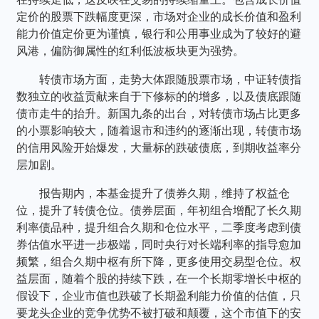
定价的股票下跌幅度更深，市场对企业的成长价值和盈利
能力价值定价更为谨慎，银行和公用事业成为了较好的避
风港，偏防御属性的红利低波板块更为强势。
转债市场方面，走势大体跟随股票市场，中证转债指
数独立的收益贡献来自于下修标的的增多，以及债底跟随
债市走牛的抬升。新国九条的出台，对转债市场占比更多
的小票影响较大，随着退市和违约的逐渐出现，转债市场
的信用风险开始爆发，大量标的跌破债底，到期收益率分
层加剧。
报告期内，本基金提升了债券久期，维持了权益仓
位，提升了转债仓位。债券层面，年初组合增配了长久期
利率债品种，提升组合久期和仓位水平，二季度考虑到债
券估值水平进一步极端，同时央行对长端利率的指导愈加
频繁，组合久期中枢有所下降，更多使用交易型仓位。权
益层面，随着个股的持续下跌，在一个长期零增长中枢的
假设下，企业市值也跌破了长期盈利能力价值的估值，只
要龙头企业的竞争优势不被打破和颠覆，这个市值下的安