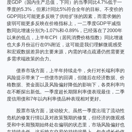
度GDP（国内生产总值，下同）的当季同比4.7%低于一
季度的5.3%，但累计同比5%符合全年的目标。不变价的
GDP同比可能更多反映了供给扩张的因素，而需求侧的
疲弱可能更多反映在价格指标上，一二季度GDP平减指
数同比增速分别为-1.07%和-0.89%，已经落在了2000年
以来的低点，上半年CPI（居民消费价格指数）同比增速
也大多月份运行在0%附近，这可能是我们理解微观感受
和宏观数据差异的主要来源，内需的堵点疏通仍然需要更
多需求端政策的合力。
债券市场方面，上半年持续走牛，央行对长端利率的
风险提示带来了一些债市的回调，但随后在经济数据、价
格数据、资金面以及风险偏好降低的影响下，各类利率均
在不断探出新低。一季度超长期限利率债表现最佳，二季
度信用债和7年以内利率债品种表现相对更好。
股票市场方面，波动较大。虽然一季度出现了流动性
危机的修复行情以及对政策预期的修复，但经济的微观感
受和中长期预期始终处在偏弱的状态里，市场风险偏好也
在持续走低，这反映在交易的持续缩量上。包含成长价值