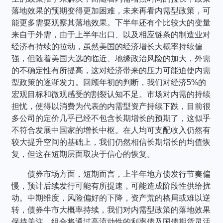
个人养老金
落地效果的预期变得更加困难，未来再看内需型政策，可
能更多需要观察其落地效果。下半年还有个比较大的变量
来自于外需，由于上半年出口、以及相应链条的制造业对
投资顾问
经济有持续的拉动，虽然美国的经济增长大概率持续偏
强，但随着美国大选的临近、地缘政治风险的加大，外需
关于我们
的不确定性有所提高，这对经济带来的压力可能迫使内需
型政策的逐渐发力。回顾年初的判断，我们对经济5%的
宏观目标和微观感受的割裂认知不足。市场对内需的持续
我的账户
担忧，使得以消费为代表的内需型资产持续下跌，目前很
多公司的定价几乎已经不包含长期增长的预期了，这似乎
不符合发展中国家的增长中枢。在人均可支配收入仍然有
客服中心
较大提升空间的基础上，我们仍然相信长期增长的均值恢
复，但这在短期层面取决于信心的恢复。
English
债券市场方面，短期而言，上半年地方债发行节奏偏
慢，预计后续发行可能有所提速，可能造成阶段性供给扰
动。中期维度，风险偏好的下降，资产荒的格局或难以逆
转，债券牛市大概率持续，我们对内需型政策的落地效果
保持关注。组合将通过高流动性的利率债及国债期货灵活