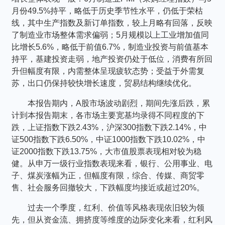
个人养老金
月份49.5%持平，略低于历史季节性水平，仍低于荣枯
线，其中生产指数及新订单指数，较上月略有回落，反映
了制造业市场整体需求偏弱；5月规模以上工业增加值同
投资顾问
比增长5.6%，略低于前值6.7%，制造业投资与前值基本
持平，基建投资走弱，地产投资仍处于低位，消费有所回
关于我们
升但幅度有限，内需整体呈现疲软态势；受益于外需复
苏，出口仍保持较快增长速度，贸易结构继续优化。
我的账户
本报告期内，A股市场波动剧烈，期间先涨后跌，累
计到本报告期末，各市场主要宽基均录得不同程度的下
跌，上证指数下跌2.43%，沪深300指数下跌2.14%，中
客服中心
证500指数下跌6.50%，中证1000指数下跌10.02%，中
证2000指数下跌13.75%，大市值股票表现相对较为稳
健。从申万一级行业指数表现来看，银行、公用事业、电
English
子、煤炭涨幅为正，但幅度有限，综合、传媒、商贸零
售、社会服务回撤较大，下跌幅度均接近或超过20%。
过去一个季度，红利、价值等风格表现依旧较为领
先，但从资金流、拥挤度等维度的边际变化来看，红利风