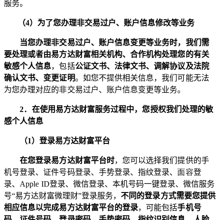
服务。
（
4
）为了您办理非交易过户、账户信息修改等业务
当您办理非交易过户、账户信息变更等业务时，我们需
要处理或者由易方达财富相关机构、合作机构处理您的有关
敏感个人信息
，包括
公证文书、法律文书、调解协议及法院
确认文书、变更证明
。如您不提供相关信息，我们可能无法
为您办理对应的非交易过户、账户信息变更等业务。
2
．在使用易方达财富服务过程中，您授权我们处理的敏
感个人信息
（
1
）登录易方达财富平台
在您登录易方达财富平台时
，您可以选择我们提供的手
机号登录、证件号码登录、手势登录、指纹登录、
面容
登
录、
Apple ID
登录、微信登录、
本机号码一键登录、
微信服务
号“易方达财富微理财”登录
服务，
不同的登录方式需要您提供
相应信息以完成易方达财富平台的登录
，可能包括
手机号
码、证件号码、
登录密码、手势密码、指纹识别信息、人脸