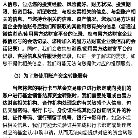
人信息
，包括
您的投资经验、风险偏好、财务状况、投资期
限、投资目标、期望收益
、
与您交易相关的信息、与您账户相
关的信息、与您持仓相关的信息、资产情况、
您添加易方达财
富企业微信账号后我们所获取的其他和您有关的信息（您通过
微信浏览
/
使用易方达财富平台的记录、您与易方达财富企业
微信账号的会话记录、您所加入的易方达财富企业微信群的会
话记录）
。同时，我们会收集您
浏览
/
使用易方达
财富
平台的
记录
、客服信息及客服话务记录
，以进一步了解您的需求。如
您不提供相关信息，我们可能无法向您提供对应的投顾服务。
（
3
）为了您使用账户资金转账服务
当您将您的银行卡与基金交易账户进行绑定或向我们的
账户进行基金销售结算资金转账时，我们需要处理或由易方
达财富相关机构、合作机构处理您的有关敏感个人信息
，包
括
交易密码、银行卡号、身份证件或其他身份证明文件的种
类、证件号码、
银行预留手机号、
银行卡影印件
。如您不提
供相关信息，我们可能无法验证并完成银行卡绑定或处理您
对应的基金认
/
申购申请，从而无法向您提供对应的资金转账