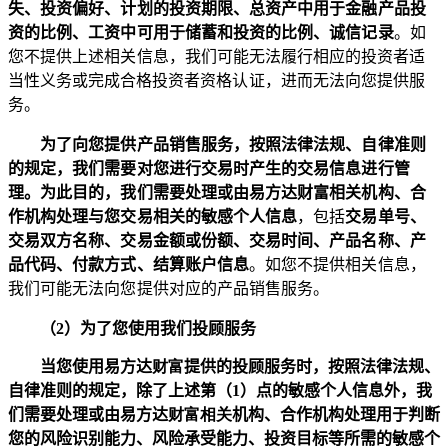
失、投资偏好、计划的投资期限、总资产中用于金融产品投
资的比例、工资中可用于储蓄和投资的比例、诚信记录
。如
您不提供上述相关信息，我们可能无法
履行
相应的
投资者适
当性义务或完成
合格投资者资格认证，进而无法向您提供服
务。
为了向您提供产品销售服务，按照法律法规、自律准则
的规定，我们需要对您进行交易时产生的交易信息进行管
理。为此目的，我们需要处理或由易方达财富相关机构、合
作机构处理与您交易相关的敏感个人信息
，包括
交易单号、
交易双方名称、交易金额或份额、交易时间、产品名称、产
品代码、付款方式、结算账户信息
。如您不提供相关信息，
我们可能无法向您提供对应的产品销售服务。
（
2
）为了您使用我们投顾服务
当您使用易方达
财富
提供的投顾服务时，按照法律法规、
自律准则的规定，除了上述第（
1
）点的敏感个人信息外，我
们需要处理或由易方达
财富相关
机构、合作机构处理用于判断
您的风险识别能力、风险承受能力、投资目标等所需的敏感个