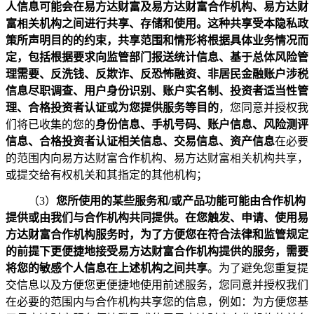
人信息可能会在易方达财富及易方达财富合作机构、易方达财
富
相关
机构之间进行共享、存储和使用。这种共享受本隐私政
策所声明目的的约束，共享范围和情形将根据具体业务情况而
定，包括根据要求向监管部门报送统计信息、基于总体风险管
理需要、反洗钱、反欺诈、反恐怖融资、非居民金融账户涉税
信息尽职调查、用户身份识别、账户实名制、投资者适当性管
理、合格投资者认证或为您提供服务等目的
，您同意并授权我
们将已收集的您的
身份信息、手机号码、账户信息、风险测评
信息、合格投资者认证相关信息、交易信息、资产信息
在必要
的范围内向易方达财富合作机构、易方达财富
相关
机构共享，
或提交给有权机关和其指定的其他机构；
（
3
）
您所使用的某些服务和
/
或产品功能可能由合作机构
提供或由我们与合作机构共同提供。在您触发、申请、使用易
方达财富合作机构服务时，为了方便您在符合法律和监管规定
的前提下更便捷地接受易方达财富合作机构提供的服务，需要
将您的敏感个人信息在上述机构之间共享
。为了避免您重复提
交信息以及方便您更便捷地使用前述服务，您同意并授权我们
在必要的范围内与合作机构共享您的信息，例如：为方便您基