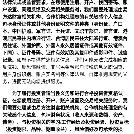
法律法规或监管要求，在您使用注册、开户、找回密码、账
户设置、问题反馈及交易相关服务时，我们需要处理或由易
方达财富相关机构、合作机构处理您的有关敏感个人信息
，
包括
身份证件或其他身份证明文件的种类（身份证、户口
本、中国护照、军官证、士兵证、文职干部证、警官证、港
澳居民来往内地通行证、台湾居民来往大陆通行证、港澳台
居住证、外国护照、外国人永久居留证件或其他有效证件
，
下同
）、证件号码、证件有效期及其复印件或影印件
、
诚信
记录
。如您不提供前述相关信息，我们可能无法完成相应的
反洗钱、反恐怖融资、非居民金融账户涉税信息尽职调查、
用户身份识别、账户实名制等法律法规、自律准则规定的义
务，进而无法向您提供服务。
为了履行投资者适当性义务和进行合格投资者资格认
证，在您使用注册、开户、账户设置及交易相关服务时，我
们需要处理或由易方达财富相关机构、合作机构处理您的有
关敏感个人信息
，包括
财务状况（收入来源和数额、资产、
债务）、与投资相关的学习
/
工作经历及投资经验、投资目标
（投资期限、品种、期望收益）、风险偏好及可承受的损