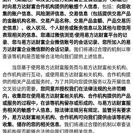
时向易方达财富合作机构提供的敏感个人信息
，包括：
向您收
集的账户信息、风险测评信息、交易信息（包括提供交易产品
的金融机构名称、交易产品名称、交易产品金额、产品交易历
史信息）、收入状况、个人财务或账务信息以及其他与您信用
表现相关的信息、您通过微信浏览
/
使用易方达财富平台的记
录
、
您与易方达财富企业微信账号的会话记录、您所加入的易
方达财富企业微信群的会话记录
。我们将通过合理的机制以审
查该等机构是否能够合法地向我们提供上述信息。
当您基于使用易方达财富服务而与易方达财富
相关
机构、
合作机构进行互动，或使用易方达财富
相关
机构、合作机构提
供的相关产品或服务时，为了共同向您提供服务以及开展信息
交叉验证的需要，
您同意并授权我们在法律法规的允许范畴
内，收集您在使用易方达财富
相关
机构、合作机构提供的产品
或服务的过程中，在该等机构留存或形成的、与易方达财富服
务相关的敏感个人信息，除法律法规另有规定、监管另有要求
外，易方达财富
相关
机构、合作机构可向我们提供由该等机构
收集、储存的您的相关信息
。我们将通过合理的机制以审查该
等机构是否能够合法地向我们提供相关信息。