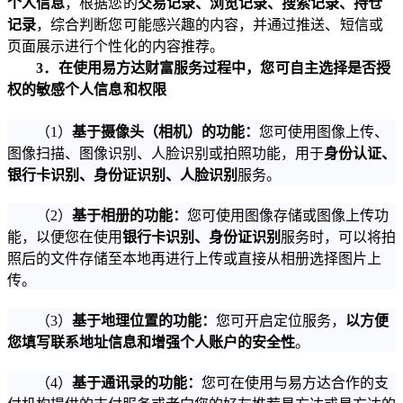
个人信息
，根据您的
交易记录、浏览记录、
搜索记录、
持仓
记录
，综合判断您可能感兴趣的内容，并通过推送、短信或
页面展示进行个性化的内容推荐。
3
．在使用易方达财富服务过程中，您可自主选择是否授
权的敏感个人信息和权限
（
1
）
基于摄像头（相机）的功能：
您可使用图像上传、
图像扫描、图像识别、人脸识别或拍照功能，用于
身份认证、
银行卡识别、身份证识别、人脸识别
服务。
（
2
）
基于相册的功能：
您可使用图像存储或图像上传功
能，以便您在使用
银行卡识别、身份证识别
服务时，可以将拍
照后的文件存储至本地再进行上传或直接从相册选择图片上
传。
（
3
）
基于地理位置的功能：
您可开启定位服务，
以方便
您填写联系地址信息和增强个人账户的安全性
。
（
4
）
基于通讯录的功能：
您可在使用与易方达合作的支