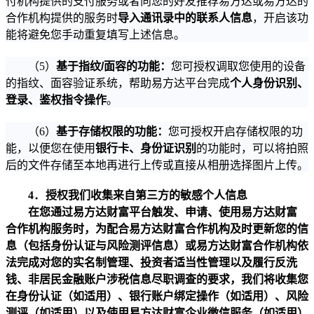
付机构提供的支付服务或者向您的好友推荐易方达或易方达的
合作机构提供的服务时
导入通讯录中的联系人信息
，开启该功
能将避免您手动重复填写上述信息。
（
5
）
基于指纹
/
面容的功能：
您可授权调取您使用的设备
的指纹、面容验证系统，帮助易方达平台完成
个人身份识别、
登录、鉴权指令操作
。
（
6
）
基于存储权限的功能：
您可授权开启存储权限的功
能，以便您在使用
银行卡、身份证识别
的功能时，可以将拍照
后的文件存储至本地再进行上传或直接从相册选择图片上传。
4
．
授权我们收集来自第三方的敏感个人信息
在您通过易方达财富平台触发、申请、使用易方达财富
合作机构服务时，为配合易方达财富合作机构及时更新您的信
息（包括身份认证与风险测评信息）或易方达财富合作机构依
法完成对您的实名制管理、投资者适当性管理以及履行反洗
钱、非居民金融账户涉税信息尽职调查的要求，我们将收集您
在身份认证（如适用）、银行账户绑定操作（如适用）、风险
测评（如适用）以及使用易方达财富企业微信服务（如适用）