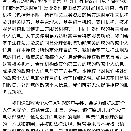
务，
易方达财富管理基金销售（广州）有限公司
（以下简称“我
们”或“易方达财富”）
需要处理或由易方达
财富相关
机构、合作
机构（
包括但不限于持有相关业务资质的易方达财富相关机构
及其他关联方、基金管理人、基金销售机构、支付机构、技术
服务机构和其他第三方服务机构等，下同
）处理您的有关敏感
个人信息。为了您使用易方达
财富
平台特定服务功能，我们会
基于法律法规及您的同意处理该服务功能有关的您的敏感个人
信息。在本授权书所约定处理目的下，我们会基于法律法规及
您的同意
，
收集您
的敏感个人信息或者被授权收集
来自易方达
财富相关
机构、合作机构或其他第三方的
您的
敏感个人信息，
或将您的敏感个人信息与第三方共享。本授权书对我们将处理
的敏感个人信息和处理目的进行了详细说明。如果您不同意我
们收集、处理您的敏感个人信息，我们可能无法提供相应的服
务或功能。
我们
深知敏感个人信息对您的重要性，会尽力维护
您
的个
人信息安全，遵循合法、正当、必要、
诚信原则开展个人信
息处理活
动，依法公开信息处理的规则，明示信息处理的目
的、方式和范围，并按
照法律法规、监管要求与本授权书约