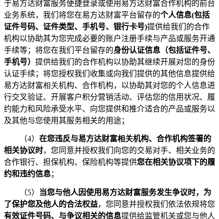
于易方达财富服务便捷登录或使用易方达财富合作机构的前台
业务系统，我们将您在易方达财富平台留存的
个人信息
(
包括
证件号码、证件类型、手机号、银行卡号
)
提供给我们的合作
机构以协助其为您完成必要的账户注册手续与产品或服务开通
手续等；将您在我们平台留存的
身份认证信息（包括证件号、
手机号）
提供给我们的合作机构以协助其继续开展对您的身份
认证手续；将您授权我们收集或向我们提供的其他信息提供给
易方达财富
相关
机构、合作机构，以协助其对您的个人信息进
行交叉验证、开展客户积分营销活动、评估您的信用状况、履
约能力和风险承受水平、向您提供和推介适合的产品或服务以
及其他与您使用其服务相关的用途；
（
4
）
在您违反与易方达财富
相关
机构、合作机构签署的
相关协议时
，您同意并授权我们向您的交易对手、相关业务的
合作银行、担保机构、保险机构等提供
您在相关协议项下的履
约和违约信息
；
（
5
）
当您与他人因使用易方达财富服务发生争议时，为
了保护您及他人的合法权益
，您同意并授权我们依法依规将您
有效证件号码、与争议相关的信息
提供给监管机关或您与他人