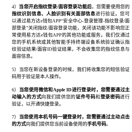
4
）
当您开启指纹登录
/
面容登录功能后
，您需要使用您的
指纹识别信息、人脸识别有关面部信息
进行验证。您可
以通过易方达
e
钱包
APP
“安全中心
-
登录管理
-
指纹登录
/
面
部登录”关闭指纹
/
面容登录功能，关闭该功能不影响您正
常使用易方达
e
钱包
APP
的其他功能或服务。我们仅通过
您的手机系统或其他智能手持终端设备系统验证确认指
纹验证结果
/
面容
ID
验证结果，不会收集您的指纹信息与
面容信息。
5
）当您在新设备登录的时候，我们将收集您的短信验证
码用于验证是本人操作。
6
）
当您使用微信和
Apple ID
进行登录时
，您需要通过主
动输入的方式
向我们提供您的
证件号码
和
登录密码
进行
验证，以开通快捷登录。
7
）
当您使用本机号码一键登录时，您需要通过主动点击
的方式
向我们提供您当前设备使用的
手机号码
。