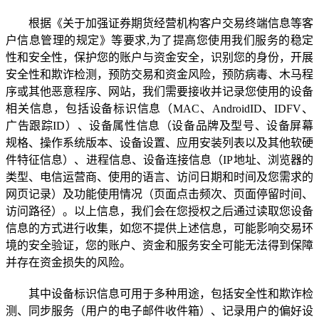
根据《关于加强证券期货经营机构客户交易终端信息等客
户信息管理的规定》等要求
,
为了提高您使用我们服务的稳定
性和安全性，保护您的账户与资金安全，识别您的身份，开展
安全性和欺诈检测，预防交易和资金风险，预防病毒、木马程
序或其他恶意程序、网站，我们需要接收并记录您使用的设备
相关信息，包括
设备标识信息（
MAC
、
AndroidID
、
IDFV
、
广告跟踪
ID
）、设备属性信息（设备品牌及型号、设备屏幕
规格、操作系统版本、设备设置、应用安装列表以及其他软硬
件特征信息）、进程信息、设备连接信息（
IP
地址、浏览器的
类型、电信运营商、使用的语言、访问日期和时间及您需求的
网页记录）及功能使用情况（页面点击频次、页面停留时间、
访问路径）
。以上信息，我们会在您授权之后通过读取您设备
信息的方式进行收集，如您不提供上述信息，可能影响交易环
境的安全验证，您的账户、资金和服务安全可能无法得到保障
并存在资金损失的风险。
其中设备标识信息可用于多种用途，包括安全性和欺诈检
测、同步服务（用户的电子邮件收件箱）、记录用户的偏好设