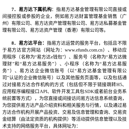
7
．易方达下属机构
：指易方达基金管理有限公司直接或
间接控股或参股的企业，例如易方达财富管理基金销售（广
州）有限公司、易方达资产管理有限公司、易方达私募基金管
理有限公司、易方达资产管理（香港）有限公司等。
8
．易方达平台
：
指易方达运营的服务平台，包括且不限
于易方达官方网站（网址为：
www.efunds.com.cn
）、移动应
用程序（名称为
“
易方达
e
钱包
”
）、服务号（名称为
“
易方达微
理财
”
和
“
易方达易服务
”
）、小程序（名称为
“
易方达易服
务
”
）、易方达企业微信账号（以
“
易方达基金管理有限公
司
”
认证的企业微信账号）以及其他服务页面等，以及包括通
过对接易方达合作机构的方式（包括但不限于链接跳转
H5
、
应用程序编程接口
API
、软件开发工具包
SDK
或者前台业务系
统前置等方式），为您直接或间接访问易方达信息系统查询，
为您提供易方达产品介绍资料和相关服务与行情，以及通过易
方达合作机构开展产品投资、交易及信息管理和查询、交易资
金结算（由法定资质的机构提供）等活动提供信息管理以及技
术支持的网络服务平台，具体网址为：