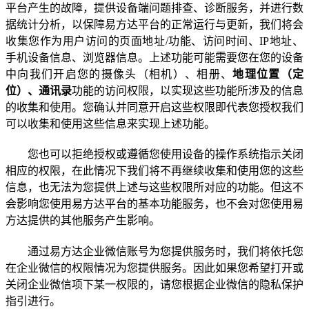
平台产生的故障，提供设备端问题排查、诊断服务，并进行数
据统计分析，以保障易方达平台的正常运行与更新
，
我们将会
收集您作为用户访问的页面地址
/
功能、访问时间、
IP
地址、
手机设备信息、浏览器信息。上述功能
可能需要您在您的设备
中向我们开启您的摄像头（相机）、相册、
地理位置（定
位）
、
通讯录
功能的访问权限，以实现这些功能所涉及的信息
的收集和使用。
您确认并同意开启这些权限即代表您授权我们
可以收集和使用这些信息来实现上述功能
。
您也可以拒绝授权或遵循您使用设备的操作系统指示关闭
相应的权限，在此情况下我们将不再继续收集和使用您的这些
信息，也无法为您提供上述与这些权限所对应的功能
。但这不
会影响您使用易方达平台的基本功能服务，也不会对您使用易
方达提供的其他服务产生影响。
通过易方达企业微信账号为您提供服务时，我们将依托您
在企业微信的权限情况为您提供服务。因此如果您希望打开或
关闭企业微信项下某一权限的，请您根据企业微信的隐私保护
指引进行。