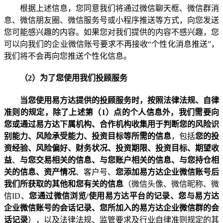
根据上述信息，您同意我们将通过微信聊天框、微信群消
息、微信朋友圈、微信服务号或小程序推送等方式，向您发送
您可能感兴趣的内容。如果您对我们提供的内容不感兴趣，您
可以向我们的企业微信账号要求不再接收
“
个性化消息推送
”
，
我们将不会再向您推送个性化信息。
（
2
）为了您使用我们投顾服务
当您使用易方达提供的投顾服务时，按照法律法规、自律
准则的规定，除了上述第（
1
）点的个人信息外，我们需要向
您或通过易方达下属机构、合作机构收集
用于判断您的风险识
别能力、风险承受能力、投资目标等
所需的信息
，
包括
您的投
资经验、风险偏好、财务状况、投资期限、投资目标、期望收
益
、
与您交易相关的信息
、
与您账户相关的信息、
与您持仓相
关的信息、资产情况
、客户号、
您添加易方达企业微信账号后
我们所获取的其他和您有关的信息
（微信头像、微信昵称、微
信
ID
、
您通过微信浏览
/
使用易方达平台的记录、您与易方达
企业微信账号的会话记录、您所加入的易方达企业微信群的会
话记录
）
，以及法律法规、监管要求及行业自律准则规定的其