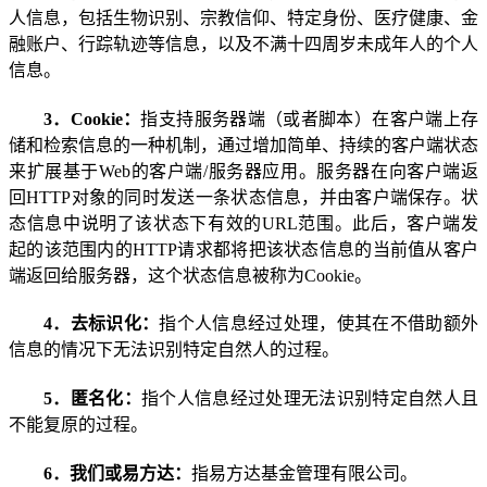
人信息，包括生物识别、宗教信仰、特定身份、医疗健康、金
融账户、行踪轨迹等信息，以及不满十四周岁未成年人的个人
信息。
3
．
Cookie
：
指支持服务器端（或者脚本）在客户端上存
储和检索信息的一种机制，通过增加简单、持续的客户端状态
来扩展基于
Web
的客户端
/
服务器应用。服务器在向客户端返
回
HTTP
对象的同时发送一条状态信息，并由客户端保存。状
态信息中说明了该状态下有效的
URL
范围。此后，客户端发
起的该范围内的
HTTP
请求都将把该状态信息的当前值从客户
端返回给服务器，这个状态信息被称为
Cookie
。
4
．去标识化：
指个人信息经过处理，使其在不借助额外
信息的情况下无法识别特定自然人的过程。
5
．匿名化：
指个人信息经过处理无法识别特定自然人且
不能复原的过程。
6
．我们或易方达：
指易方达基金管理有限公司。