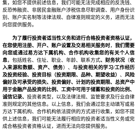
集
，如您不提供前述信息，我们可能无法完成相应的反洗钱、
反恐怖融资、非居民金融账户涉税信息尽职调查、用户身份识
别、账户实名制等法律法规、自律准则规定的义务，进而无法
向您提供服务。
为了履行投资者适当性义务和进行合格投资者资格认证
，
在您使用注册、开户、账户设置及交易相关服务时
，
我们需要
向您或通过易方达下属机构、合作机构收集您的有关个人信
息
，包括
姓名、住址、职业、年龄、联系方式
、财务状况
（
收
入来源和数额、资产、债务
）、
与投资相关的学习
/
工作经历
及投资经验、投资目标（投资期限、品种、期望收益）
、
风险
偏好及可承受的损失、投资偏好、计划的投资期限、总资产中
用于金融产品投资的比例、工资中可用于储蓄和投资的比例、
诚信记录、
投资者类型，以及法律法规、监管要求及行业自律
准则规定的其他信息
。
以上信息，我们会通过您主动填写或易
方达下属机构、合作机构依法提供的方式进行收集
，如您不提
供上述信息，我们可能无法履行相应的
投资者适当性义务或完
成
合格投资者资格认证，进而无法向您提供服务。