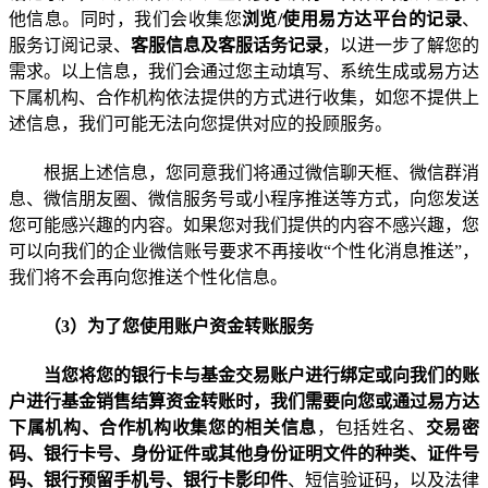
他信息。同时，我们会收集您
浏览
/
使用易方达平台的记录
、
服务订阅记录、
客服信息及客服话务记录
，以进一步了解您的
需求。以上信息，我们会通过您主动填写、系统生成或易方达
下属机构、合作机构依法提供的方式进行收集
，如您不提供上
述信息，我们可能无法向您提供对应的投顾服务。
根据上述信息，您同意我们将通过微信聊天框、微信群消
息、微信朋友圈、微信服务号或小程序推送等方式，向您发送
您可能感兴趣的内容。如果您对我们提供的内容不感兴趣，您
可以向我们的企业微信账号要求不再接收“个性化消息推送
”
，
我们将不会再向您推送个性化信息。
（
3
）为了您使用账户资金转账服务
当您将您的银行卡与基金交易账户进行绑定或向我们的账
户进行基金销售结算资金转账时
，我们需要向您或通过易方达
下属机构、合作机构收集您的相关信息
，
包括姓名、
交易密
码、银行卡号、身份证件或其他身份证明文件的种类、证件号
码
、银行预留手机号、
银行卡影印件
、短信验证码，以及法律