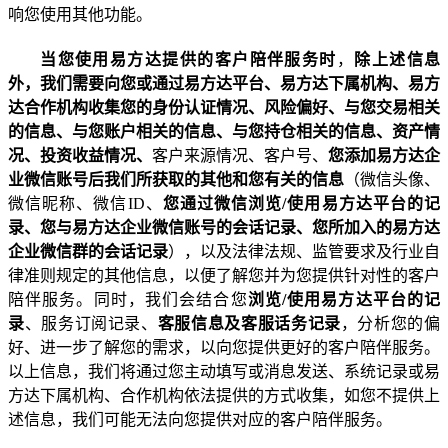
响您使用其他功能。
当您使用易方达提供的客户陪伴服务时
，
除上述信息
外，我们需要向您或通过易方达平台、易方达下属机构、易方
达合作机构收集您的身份认证情况、风险偏好、与您交易相关
的信息、
与您账户相关的信息、与您持仓相关的信息、资产情
况、投资收益情况、
客户来源情况、客户号、
您添加易方达企
业微信账号后我们所获取的其他和您有关的信息
（微信头像、
微信昵称、微信
ID
、
您通过微信浏览
/
使用易方达平台的记
录、您与易方达企业微信账号的会话记录、您所加入的易方达
企业微信群的会话记录
），以及法律法规、监管要求及行业自
律准则规定的其他信息，以便了解您并为您提供针对性的客户
陪伴服务。
同时，我们会结合您
浏览
/
使用易方达平台的记
录
、服务订阅记录、
客服信息及客服话务记录
，分析您的偏
好、进一步了解您的需求，以向您提供更好的客户陪伴服务。
以上信息，我们将通过您主动填写或消息发送、系统记录或易
方达下属机构、合作机构依法提供的方式收集，如您不提供上
述信息，我们可能无法向您提供对应的客户陪伴服务。