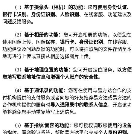
（
1
）
基于摄像头（相机）的功能：
您可使用
身份认证、
银行卡识别、身份证识别、人脸识别
、在线客服、功能建议及
问题反馈服务。
（
2
）
基于相册的功能：
您可开启相册的功能，以便您在
使用图像上传、图像保存、
银行卡、身份证识别
、在线客服、
功能建议及问题反馈的功能时，可以将拍照后的文件存储至本
地再进行上传或直接从相册选择图片上传。
（
3
）
基于地理位置的功能：
您可开启定位服务，
以方便
您填写联系地址信息和增强个人账户的安全性
。
（
4
）
基于通讯录的功能：
您可在使用与易方达合作的支
付机构提供的支付服务或者向您的好友推荐易方达或易方达的
合作机构提供的服务时
导入通讯录中的联系人信息
，
开启该功
能将避免您手动重复填写上述信息
。
（
5
）
基于指纹
/
面容的功能：
您可授权调取您使用的设备
的指纹、面容验证系统，
帮助易方达平台完成个
人身份识别、