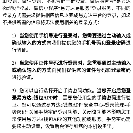
ID
登录、微信登录、本机号码一键登录、微信服务号“易方达
微理财”登录、微信小程序“易方达易服务”登录服务，不同的
登录方式需要您提供相应信息以完成易方达平台的登录，
如您
不提供所需的信息将无法使用相关的登录方式
：
1
）
当您使用手机号进行登录时，您需要通过主动输入或
确认输入的方式
向我们提供您的
手机号码
和
登录密码
进
行验证。
2
）
当您使用证件号码进行登录时
，您需要通过主动输入
或确认输入的方式
向我们提供您的
证件号码
和
登录密码
进行验证
。
3
）您可以自行选择开启手势密码功能。
当您开启后您登
录易方达
e
钱包
APP
时
，需要您使用您的
手势密码
进行验
证。您可以通过易方达
e
钱包
APP
“安全中心
-
登录管理
-
手
势密码”关闭手势密码登录功能，关闭该功能不影响您正
常使用易方达
e
钱包
APP
的其他功能或服务。手势密码需
要您主动设置，设置后会保存到您的本机设备里。