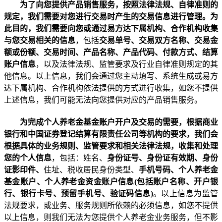
为了向您提供产品销售服务，按照法律法规、自律准则的
规定，我们需要对您进行交易时产生的交易信息进行管理
。为
此目的，我们需要向您或通过易方达下属机构、合作机构收集
与您交易相关的信息
，包括
交易单号、交易双方名称、交易金
额或份额、交易时间、产品名称、产品代码、付款方式、结算
账户信息
，以及法律法规、监管要求及行业自律准则规定的其
他信息
。
以上信息，我们会通过您主动填写、系统生成或易方
达下属机构、合作机构依法提供的方式进行收集
，如您不提供
上述信息，我们可能无法向您提供对应的产品销售服务。
为完成个人养老金基金账户开户及交易的需要，根据商业
银行和中国证券登记结算有限责任公司等机构的要求，我们会
根据具体的业务规则、监管要求和相关法律法规，收集和处理
您的个人信息
，包括：姓名、
身份证号、身份证有效期、身份
证
影印件
、
住址、税收居民身份类型、
手机号码、个人养老金
基金账户、个人养老金资金账户信息
(
包括账户名称、开户银
行、银行卡号、预留手机号、验证码信息
)
。以上信息为监管
法规要求，或业务、服务规则所依赖的必须信息，如您不提供
以上信息，则我们无法为您提供个人养老金业务服务，但不影