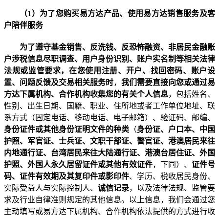
（
1
）为了您购买易方达产品、使用易方达销售服务及客
户陪伴服务
为了遵守基金销售、反洗钱、反恐怖融资、非居民金融账
户涉税信息尽职调查、用户身份识别、账户实名制等相关法律
法规或监管要求
，在您使用注册、开户、找回密码、账户设
置、问题反馈及交易相关服务时
，
我们需要直接向您或通过易
方达下属机构、合作机构收集您的有关个人信息
，包括
姓名、
性别、出生日期、国籍、职业、住所地或者工作单位地址、联
系方式（固定电话、移动电话、电子邮箱）、验证码、邮编、
身份证件或其他身份证明文件的种类
（
身份证、户口本、中国
护照、军官证、士兵证、文职干部证、警官证、港澳居民来往
内地通行证、台湾居民来往大陆通行证、港澳台居住证、外国
护照、外国人永久居留证件或其他有效证件
，下同）、
证件号
码、证件有效期及其复印件或影印件
、学历、税收居民身份、
实际受益人与实际控制人、
诚信记录
，以及法律法规、监管要
求及行业自律准则规定的其他信息
。
以上信息，我们会通过您
主动填写或易方达下属机构、合作机构依法提供的方式进行收