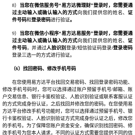
8
）
当您在微信服务号“易方达微理财”登录时，
您需要通
过主动输入或确认输入的方式
向我们提供您的姓名、
证
件号码
和
登录密码
进行验证
。
9
）
当您在微信小程序
“
易方达易服务
”
登录时，您需要通
过主动输入或确认输入的方式
向我们提供您的姓名、
证
件号码
，并通过
人脸识别
登录
/
短信验证码登录
/
登录密码
登录三选一的方式进行验证。
（
6
）找回密码、修改手机号码
在您使用易方达平台找回交易密码、找回登录密码功能、
修改手机号码时
，您可以选择通过账户预留手机号
/
邮箱、账
户交易信息、银行卡鉴权验证、人脸识别验证或联系客服认证
的方式完成身份认证，之后找回并修改您的密码。在您使用易
方达平台修改手机号功能时，您可以选择通过预留手机号、银
行卡鉴权验证、人脸识别验证方式完成身份认证之后，修改您
的手机号。为了保障您账户资金安全，确保识别找回密码、修
改手机号为您本人请求，不同的认证方式需要您提供不同的信