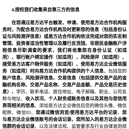
4.
授权我们收集来自第三方的信息
在您通过易方达平台触发、申请、使用易方达合作机构服
务时，
为配合易方达合作机构及时更新您的信息（包括身份认
证与风险测评信息）或易方达合作机构依法完成对您的实名制
管理、投资者适当性管理以及履行反洗钱、非居民金融账户涉
税信息尽职调查的要求
，我们将收集您在身份认证（如适
用）、银行账户绑定操作（如适用）、风险测评（如适用）、
接受易方达客户陪伴服务（如适用）、使用易方达企业微信服
务（如适用）时向易方达合作机构提供的个人信息
，包括您的
账户信息、风险测评信息、交易信息（包括提供交易产品的金
融机构名称、交易产品名称、交易产品金额、产品交易历史信
息）、
学历、联系电话、居住地址、电子邮箱、职业、公司名
称与地址、
收入状况、个人财务或账务信息以及其他与您信用
表现相关的信息
、
添加易方达企业微信后您的微信头像、微信
昵称、微信
ID
、
您通过微信
浏览
/
使用易方达平台的记录
、
您
与易方达企业微信账号的会话记录、您所加入的易方达企业微
信群的会话记录
，以及法律法规、监管要求及行业自律准则规