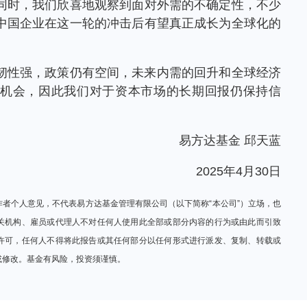
同时，我们欣喜地观察到面对外需的不确定性，不少
中国企业在这一轮的冲击后有望真正成长为全球化的
韧性强，政策仍有空间，未来内需的回升和全球经济
机会，因此我们对于资本市场的长期回报仍保持信
易方达基金 邱天蓝
2025年4月30日
者个人意见，不代表易方达基金管理有限公司（以下简称“本公司”）立场，也
关机构、雇员或代理人不对任何人使用此全部或部分内容的行为或由此而引致
许可，任何人不得将此报告或其任何部分以任何形式进行派发、复制、转载或
或修改。基金有风险，投资须谨慎。