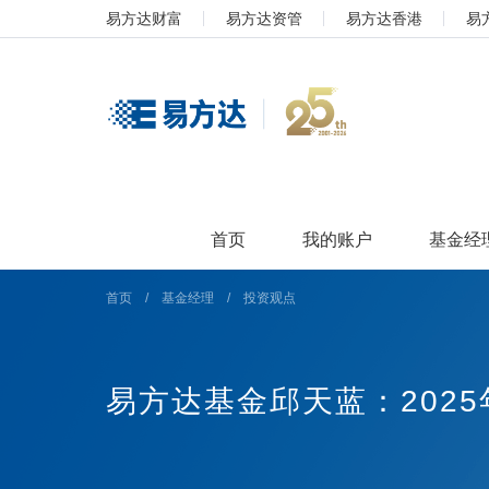
易方达财富
易方达资管
易方达香港
易
首页
我的账户
基金经
首页
/
基金经理
/
投资观点
易方达基金邱天蓝：2025