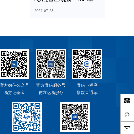
2026-07-23
官方微信公众号
官方微信服务号
微信小程序
易方达基金
易方达易服务
指数直通车