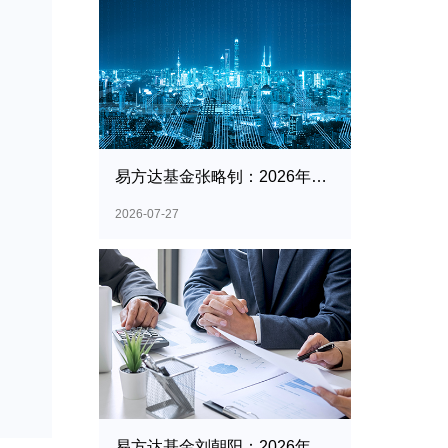
易方达基金张略钊：2026年7月市场展望
2026-07-27
易方达基金刘朝阳：2026年7月市场展望