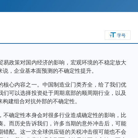
字号
贸易政策对国内经济的影响，宏观环境的不稳定放大
来说，企业基本面预测的不确定性提升。
的核心内容之一。中国制造业门类齐全，给了我们优
我们可以选择投资处于周期底部的顺周期行业，以及
来构建组合对抗外部的不确定性。
，不确定性本身会对很多行业造成确定性的影响，比
奏。而历史告诉我们，许多当期的意外冲击后，可能
期错配。这一次全球供应链的关税冲击很可能也不会