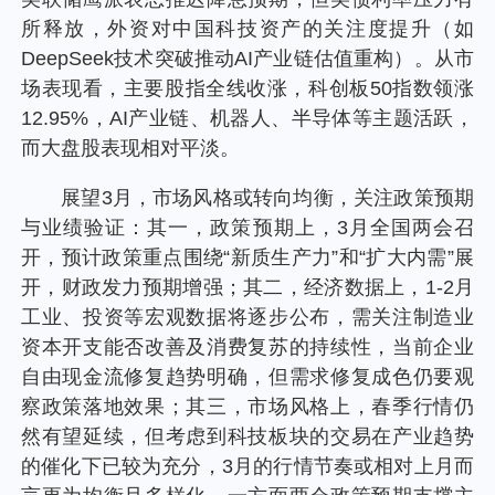
个人养老金
所释放，外资对中国科技资产的关注度提升（如
DeepSeek技术突破推动AI产业链估值重构）。从市
投资顾问
场表现看，主要股指全线收涨，科创板50指数领涨
12.95%，AI产业链、机器人、半导体等主题活跃，
而大盘股表现相对平淡。
关于我们
展望3月，市场风格或转向均衡，关注政策预期
与业绩验证：其一，政策预期上，3月全国两会召
我的账户
开，预计政策重点围绕“新质生产力”和“扩大内需”展
开，财政发力预期增强；其二，经济数据上，1-2月
客服中心
工业、投资等宏观数据将逐步公布，需关注制造业
资本开支能否改善及消费复苏的持续性，当前企业
English
自由现金流修复趋势明确，但需求修复成色仍要观
察政策落地效果；其三，市场风格上，春季行情仍
然有望延续，但考虑到科技板块的交易在产业趋势
的催化下已较为充分，3月的行情节奏或相对上月而