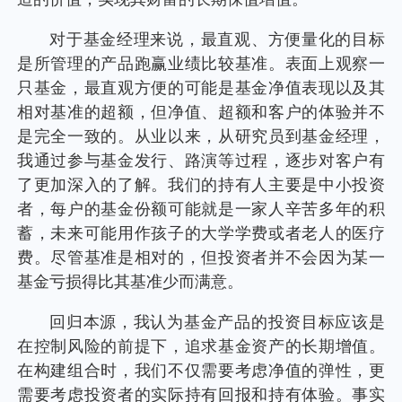
个人养老金
对于基金经理来说，最直观、方便量化的目标
是所管理的产品跑赢业绩比较基准。表面上观察一
投资顾问
只基金，最直观方便的可能是基金净值表现以及其
相对基准的超额，但净值、超额和客户的体验并不
关于我们
是完全一致的。从业以来，从研究员到基金经理，
我通过参与基金发行、路演等过程，逐步对客户有
了更加深入的了解。我们的持有人主要是中小投资
我的账户
者，每户的基金份额可能就是一家人辛苦多年的积
蓄，未来可能用作孩子的大学学费或者老人的医疗
客服中心
费。尽管基准是相对的，但投资者并不会因为某一
基金亏损得比其基准少而满意。
English
回归本源，我认为基金产品的投资目标应该是
在控制风险的前提下，追求基金资产的长期增值。
在构建组合时，我们不仅需要考虑净值的弹性，更
需要考虑投资者的实际持有回报和持有体验。事实