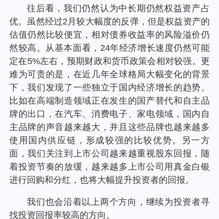
个人养老金
往后看，我们仍然认为中长期仍然权益资产占
优。虽然经过2月较大幅度的反弹，但是权益资产的
估值仍然比较便宜，相对债券收益率的风险溢价仍
投资顾问
然较高。从基本面看，24年经济增长速度仍然可能
定在5%左右，预期财政和货币政策会相对较强。更
关于我们
难为可贵的是，在近几年全球格局大幅变化的背景
下，我们发现了一些独立于国内经济增长的趋势。
比如在高端制造领域正在发生的国产替代和自主品
我的账户
牌的出口，在汽车、消费电子、家电领域，国内自
主品牌的声音越来越大，并且这些品牌也越来越多
客服中心
使用国内供应链，形成较强的比较优势。另一方
面，我们关注到上市公司越来越重视股东回报，随
English
着投资节奏的放缓，越来越多上市公司用真金白银
进行回购和分红，也将大幅提升投资者的回报。
我们也会沿着以上两个方向，继续为投资者寻
找投资回报率较高的方向。