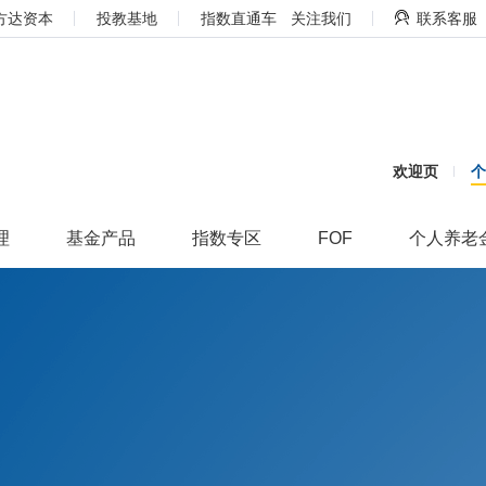
方达资本
投教基地
指数直通车
关注我们
联系客服
欢迎页
理
基金产品
指数专区
FOF
个人养老