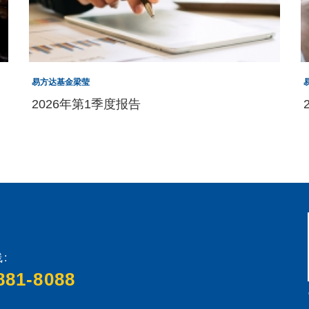
易方达基金梁莹
2026年第1季度报告
:
881-8088