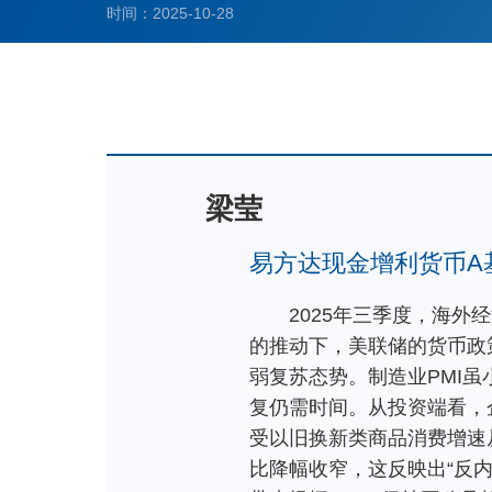
时间：2025-10-28
梁莹
易方达现金增利货币A
2025年三季度，海
的推动下，美联储的货币政
弱复苏态势。制造业PMI
复仍需时间。从投资端看，
受以旧换新类商品消费增速
比降幅收窄，这反映出“反