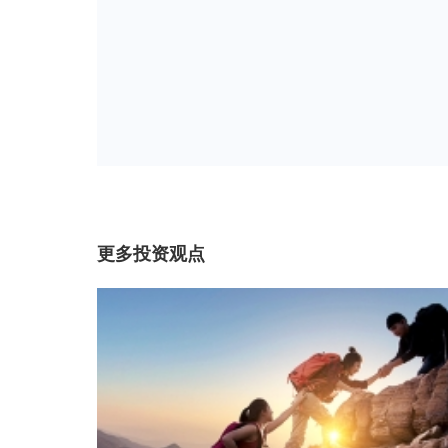
更多投资观点