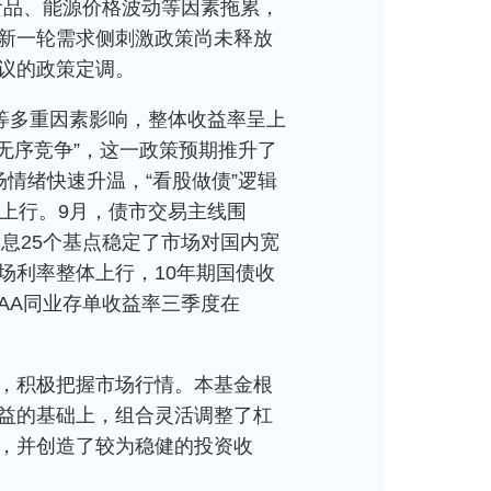
食品、能源价格波动等因素拖累，
新一轮需求侧刺激政策尚未释放
议的政策定调。
等多重因素影响，整体收益率呈上
无序竞争”，这一政策预期推升了
情绪快速升温，“看股做债”逻辑
上行。9月，债市交易主线围
息25个基点稳定了市场对国内宽
场利率整体上行，10年期国债收
AAA同业存单收益率三季度在
，积极把握市场行情。本基金根
益的基础上，组合灵活调整了杠
，并创造了较为稳健的投资收